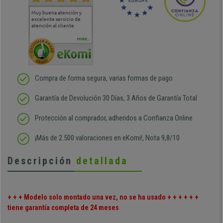
Muy buena atención y
Muy buena atención de
Si estoy contento
Excele
excelente servicio de
cara al asesoramiento
calida
atención al cliente
comercial y el envío ha
entreg
sido muy rápido
Repeti
duda
MORE...
Compra de forma segura, varias formas de pago
Garantía de Devolución 30 Días, 3 Años de Garantía Total
Protección al comprador, adheridos a Confianza Online
¡Más de 2.500 valoraciones en eKomi!, Nota 9,8/10
Descripción
detallada
+ + + Modelo solo montado una vez, no se ha usado + + + + + +
tiene garantía completa de 24 meses