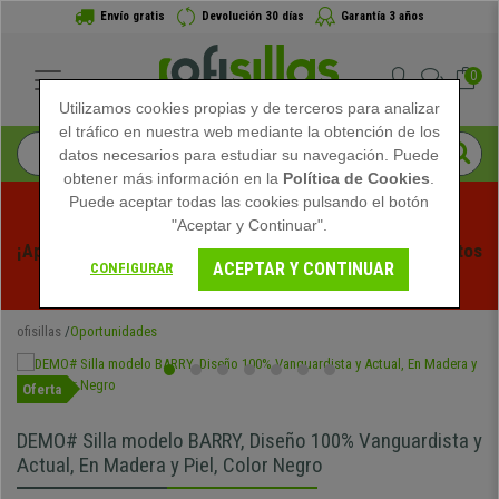
Envío gratis
Devolución 30 días
Garantía 3 años
0
Utilizamos cookies propias y de terceros para analizar
el tráfico en nuestra web mediante la obtención de los
datos necesarios para estudiar su navegación. Puede
obtener más información en la
Política de Cookies
.
Puede aceptar todas las cookies pulsando el botón
"Aceptar y Continuar".
¡Aprovecha las Rebajas de Verano en Ofisillas! Descuentos 
ACEPTAR Y CONTINUAR
CONFIGURAR
Exclusivos por Tiempo Limitado - 
Ver Promo
 -
ofisillas
Oportunidades
Oferta
DEMO# Silla modelo BARRY, Diseño 100% Vanguardista y
Actual, En Madera y Piel, Color Negro