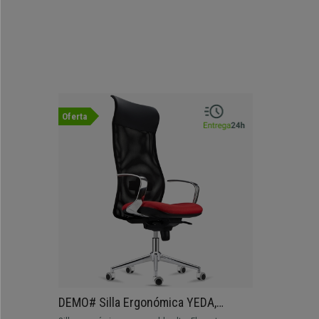
Oferta
DEMO# Silla Ergonómica YEDA,
Respaldo Alto, Diseño Moderno, Uso 8