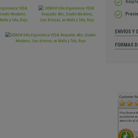
Adapta
Precio
ENVÍOS Y
FORMAS D
Customer Ra
Estoy muy contento.
...
Muy buena a
Todo muy bien
excelente se
atención al c