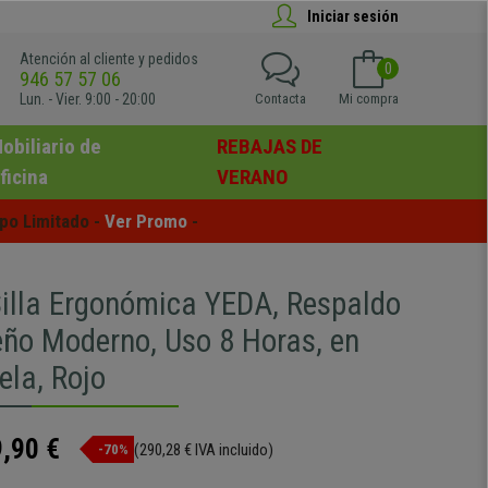
Iniciar sesión
Atención al cliente y pedidos
0
946 57 57 06
Lun. - Vier. 9:00 - 20:00
Contacta
Mi compra
obiliario de
REBAJAS DE
ficina
VERANO
po Limitado - 
Ver Promo
 -
lla Ergonómica YEDA, Respaldo
seño Moderno, Uso 8 Horas, en
ela, Rojo
,90 €
(290,28 € IVA incluido)
-70%