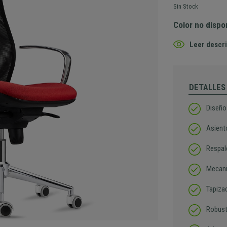
Sin Stock
Color no dispo
Leer descri
DETALLES
Diseño
Asient
Respal
Mecani
Tapizad
Robust