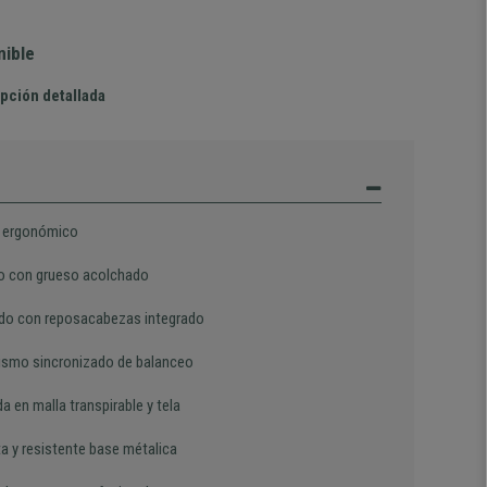
nible
pción detallada
 ergonómico
o con grueso acolchado
do con reposacabezas integrado
smo sincronizado de balanceo
a en malla transpirable y tela
a y resistente base métalica