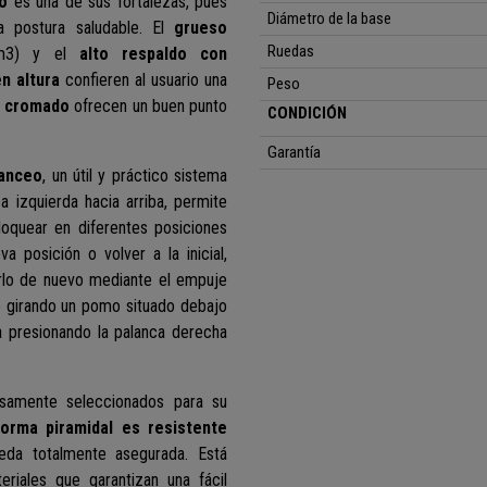
o
es una de sus fortalezas, pues
Diámetro de la base
 postura saludable.
El
grueso
Ruedas
/m3)
y el
alto respaldo con
n altura
confieren al usuario una
Peso
o cromado
ofrecen un buen punto
CONDICIÓN
Garantía
lanceo
, un útil y práctico sistema
a izquierda hacia arriba, permite
oquear en diferentes posiciones
 posición o volver a la inicial,
arlo de nuevo mediante el empuje
o girando un pomo situado debajo
a presionando la palanca derecha
samente seleccionados para su
orma piramidal es resistente
ueda totalmente asegurada. Está
teriales que garantizan una fácil