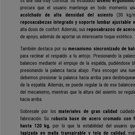
Es una silla muy cómoda.
Su estudiado
diseño ergonómic
procura que el usuario mantenga en todo momento una
acolchado
de alta densidad
del asiento
(30 kg
reposacabezas integrado y soporte lumbar ajustable e
alta dosis de confort.
Además, sus
reposabrazos de acer
de apoyo, además de aportar un interesante toque estético.
También destaca por su
mecanismo sincronizado de ba
para reclinar el respaldo a tu antojo. Presionando la palanc
balanceo mediante el empuje de la espalda, pudiéndose bl
presionando la palanca hacia abajo. Para escoger una nueva
debemos presionar la palanca hacia arriba para desbloque
de la espalda. Además, se puede regular la de ese balance
del mecanismo, mientras que la altura del asiento se regul
hacia arriba.
Sobresale por los
materiales de gran calidad
cuidado
fabricación. Su
robusta base de acero cromado con f
hasta 120 kg
, por lo que la estabilidad del usuario q
tapizada en malla transpirable y tela de calidad
, ma