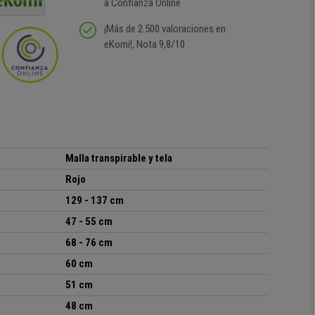
a Confianza Online
¡Más de 2.500 valoraciones en
eKomi!, Nota 9,8/10
Malla transpirable y tela
Rojo
129 - 137 cm
47 - 55 cm
68 - 76 cm
60 cm
51 cm
48 cm