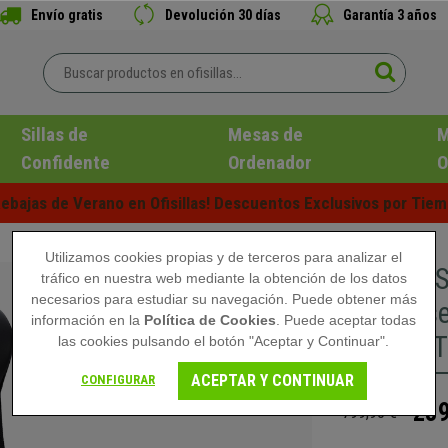
Envío gratis
Devolución 30 días
Garantía 3 años
Sillas de
Mesas de
M
Confidente
Ordenador
O
ebajas de Verano en Ofisillas! Descuentos Exclusivos por Tiem
Utilizamos cookies propias y de terceros para analizar el
DEMO# Si
tráfico en nuestra web mediante la obtención de los datos
necesarios para estudiar su navegación. Puede obtener más
Alto, Di
información en la
Política de Cookies
. Puede aceptar todas
Malla y T
las cookies pulsando el botón "Aceptar y Continuar".
ACEPTAR Y CONTINUAR
CONFIGURAR
239
799,90 €