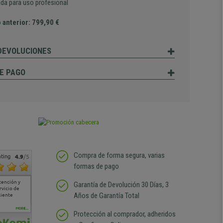
da para uso profesional
 anterior: 799,90 €
 DEVOLUCIONES
E PAGO
Compra de forma segura, varias
ting
4.9
/5
formas de pago
tención y
Muy buena atención de
Si estoy contento
Excelente relacion
Todo fe
Garantía de Devolución 30 Días, 3
rvicio de
cara al asesoramiento
calidad precio Plazo de
atención
Años de Garantía Total
liente
comercial y el envío ha
entrega correcto.
sin duda
sido muy rápido
Repetiría la compra sin
compra
duda
MORE...
Protección al comprador, adheridos