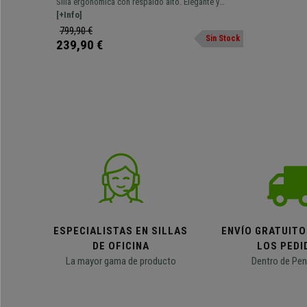
Silla ergonómica con respaldo alto. Elegante y
Horas, en Malla y Tela, Rojo
refinado diseño de estilo moderno, fabricada con
[+Info]
materiales de gran calidad.
799,90 €
Sin Stock
239,90 €
ESPECIALISTAS EN SILLAS
ENVÍO GRATUITO
DE OFICINA
LOS PEDI
La mayor gama de producto
Dentro de Pen