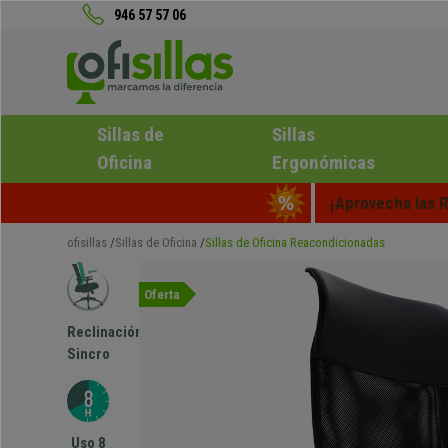
946 57 57 06
Sillas de
Sillas
Oficina
Ergonómicas
¡Aprovecha las R
ofisillas
Sillas de Oficina
Sillas de Oficina Reacondicionadas
Oferta
Reclinación
Sincro
Uso 8