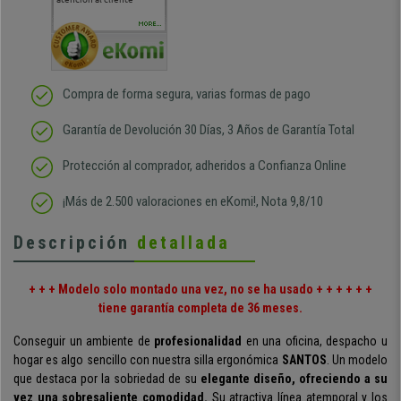
sido muy rápido
Repeti
duda
MORE...
Compra de forma segura, varias formas de pago
Garantía de Devolución 30 Días, 3 Años de Garantía Total
Protección al comprador, adheridos a Confianza Online
¡Más de 2.500 valoraciones en eKomi!, Nota 9,8/10
Descripción
detallada
+ + + Modelo solo montado una vez, no se ha usado + + + + + +
tiene garantía completa de 36 meses.
Conseguir un ambiente de
profesionalidad
en una oficina, despacho u
hogar es algo sencillo con nuestra silla ergonómica
SANTOS
. Un modelo
que destaca por la sobriedad de su
elegante diseño, ofreciendo a su
vez una sobresaliente comodidad.
Su atractiva línea atemporal y los