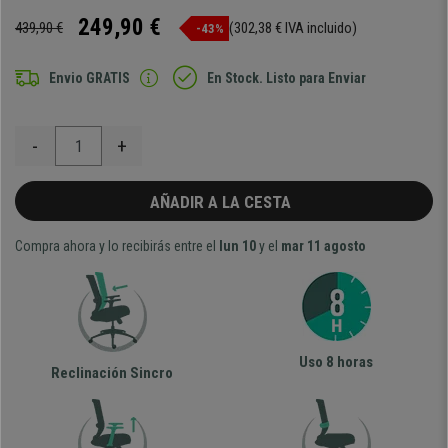
249,90 €
439,90 €
(302,38 € IVA incluido)
-43%
Envio GRATIS
En Stock. Listo para Enviar
-
+
AÑADIR A LA CESTA
Compra ahora y lo recibirás entre el
lun 10
y el
mar 11 agosto
Uso 8 horas
Reclinación Sincro