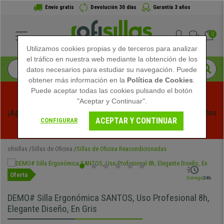
Envío gratis
Devolución 30 días
Garantía 3 años
0
Utilizamos cookies propias y de terceros para analizar
el tráfico en nuestra web mediante la obtención de los
datos necesarios para estudiar su navegación. Puede
obtener más información en la
Política de Cookies
.
Puede aceptar todas las cookies pulsando el botón
"Aceptar y Continuar".
¡Aprovecha las Rebajas de Verano en Ofisillas! Descuentos 
ACEPTAR Y CONTINUAR
CONFIGURAR
Exclusivos por Tiempo Limitado - 
Ver Promo
 -
ofisillas
Sillas de Oficina
Sillas de Oficina Reacondicionadas
Oferta
DEMO# Silla Ergonómica SANTOS, Uso Profesional 8h,
Elegante Diseño, En Gris