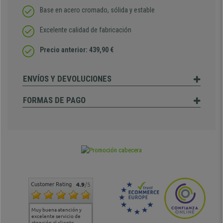
Base en acero cromado, sólida y estable
Excelente calidad de fabricación
Precio anterior: 439,90 €
ENVÍOS Y DEVOLUCIONES
FORMAS DE PAGO
Customer Rating
4.9
/5
Muy buena atención y
Muy buena atención de
Si estoy contento
Excele
excelente servicio de
cara al asesoramiento
calida
atención al cliente
comercial y el envío ha
entreg