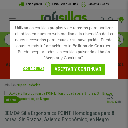
Envío gratis
Devolución 30 días
Garantía 3 años
0
Utilizamos cookies propias y de terceros para analizar
el tráfico en nuestra web mediante la obtención de los
datos necesarios para estudiar su navegación. Puede
obtener más información en la
Política de Cookies
.
Puede aceptar todas las cookies pulsando el botón
"Aceptar y Continuar".
¡Aprovecha las Rebajas de Verano en Ofisillas! Descuentos 
ACEPTAR Y CONTINUAR
CONFIGURAR
Exclusivos por Tiempo Limitado - 
Ver Promo
 -
ofisillas
Oportunidades
Oferta
DEMO# Silla Ergonómica POINT, Homologada para 8
horas, Sin Brazos, Asiento Ergonómico, en Negro