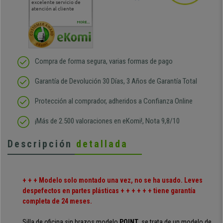
excelente servicio de
cara al asesoramiento
calida
atención al cliente
comercial y el envío ha
entreg
sido muy rápido
Repeti
duda
MORE...
Compra de forma segura, varias formas de pago
Garantía de Devolución 30 Días, 3 Años de Garantía Total
Protección al comprador, adheridos a Confianza Online
¡Más de 2.500 valoraciones en eKomi!, Nota 9,8/10
Descripción
detallada
+ + + Modelo solo montado una vez, no se ha usado. Leves
despefectos en partes plásticas + + + + + + tiene garantía
completa de 24 meses.
Silla de oficina sin brazos modelo
POINT
, se trata de un modelo de