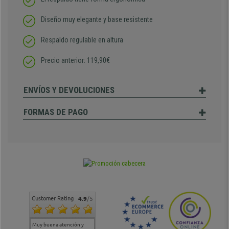
Diseño muy elegante y base resistente
Respaldo regulable en altura
Precio anterior: 119,90€
ENVÍOS Y DEVOLUCIONES
FORMAS DE PAGO
Customer Rating
4.9
/5
Muy buena atención y
Muy buena atención de
Si estoy contento
Excele