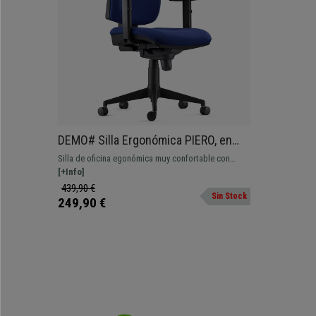
DEMO# Silla Ergonómica PIERO, en
Tela color Azul Oscuro, con Brazos
Silla de oficina egonómica muy confortable con
Ajustables
grueso acolchado, brazos ajustables. Máximo
[+Info]
confort, apta para uso intensivo.
439,90 €
Sin Stock
249,90 €