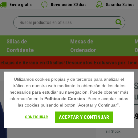
Envío gratis
Devolución 30 días
Garantía 3 años
Sillas de
Mesas de
M
Confidente
Ordenador
O
ebajas de Verano en Ofisillas! Descuentos Exclusivos por Tiem
Utilizamos cookies propias y de terceros para analizar el
DEMO# Si
tráfico en nuestra web mediante la obtención de los datos
necesarios para estudiar su navegación. Puede obtener más
color Az
información en la
Política de Cookies
. Puede aceptar todas
las cookies pulsando el botón "Aceptar y Continuar".
249
439,90 €
ACEPTAR Y CONTINUAR
CONFIGURAR
Sin Stock