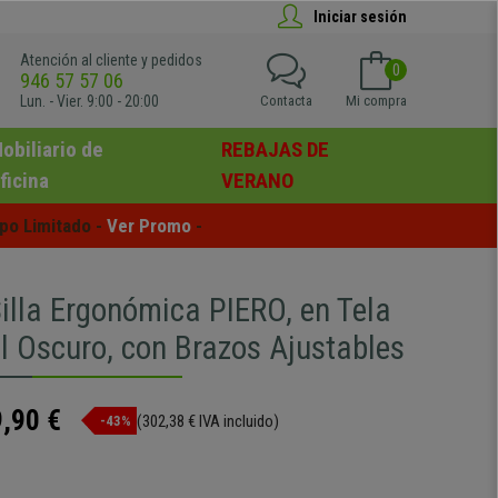
Iniciar sesión
Atención al cliente y pedidos
0
946 57 57 06
Lun. - Vier. 9:00 - 20:00
Contacta
Mi compra
obiliario de
REBAJAS DE
ficina
VERANO
po Limitado - 
Ver Promo
 -
lla Ergonómica PIERO, en Tela
ul Oscuro, con Brazos Ajustables
,90 €
(302,38 € IVA incluido)
-43%