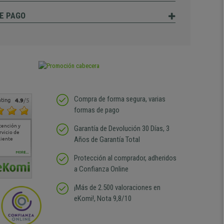
E PAGO
Compra de forma segura, varias
ting
4.9
/5
formas de pago
tención y
Muy buena atención de
Si estoy contento
Excelente relacion
Todo fe
Garantía de Devolución 30 Días, 3
rvicio de
cara al asesoramiento
calidad precio Plazo de
atención
Años de Garantía Total
liente
comercial y el envío ha
entrega correcto.
sin duda
sido muy rápido
Repetiría la compra sin
compra
duda
MORE...
Protección al comprador, adheridos
a Confianza Online
¡Más de 2.500 valoraciones en
eKomi!, Nota 9,8/10