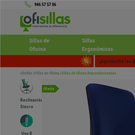
946 57 57 06
Sillas de
Sillas
Oficina
Ergonómicas
¡Aprovecha las R
ofisillas
Sillas de Oficina
Sillas de Oficina Reacondicionadas
Oferta
Reclinación
Sincro
Uso 8