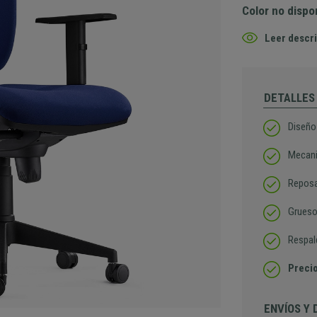
Color no dispo
Leer descri
DETALLES
Diseño
Mecani
Reposa
Grueso
Respal
Precio
ENVÍOS Y