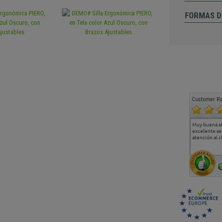
FORMAS D
Customer Ra
Estoy muy contento.
...
Muy buena a
Todo muy bien
excelente se
atención al c