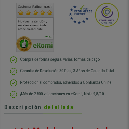
Customer Rating
4.9
/5
Muy buena atención y
Muy buena atención de
Si estoy contento
Excele
excelente servicio de
cara al asesoramiento
calida
atención al cliente
comercial y el envío ha
entreg
sido muy rápido
Repeti
duda
MORE...
Compra de forma segura, varias formas de pago
Garantía de Devolución 30 Días, 3 Años de Garantía Total
Protección al comprador, adheridos a Confianza Online
¡Más de 2.500 valoraciones en eKomi!, Nota 9,8/10
Descripción
detallada