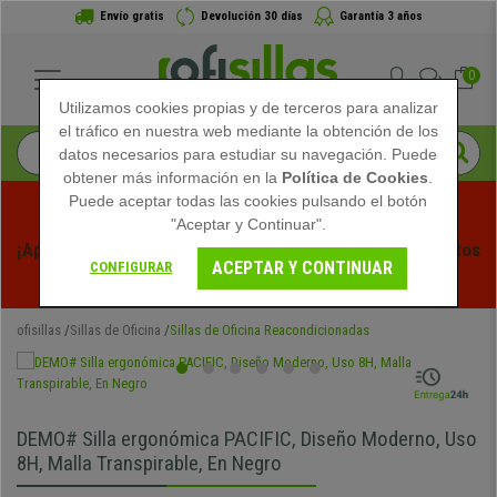
Envío gratis
Devolución 30 días
Garantía 3 años
0
Utilizamos cookies propias y de terceros para analizar
el tráfico en nuestra web mediante la obtención de los
datos necesarios para estudiar su navegación. Puede
obtener más información en la
Política de Cookies
.
Puede aceptar todas las cookies pulsando el botón
"Aceptar y Continuar".
¡Aprovecha las Rebajas de Verano en Ofisillas! Descuentos 
ACEPTAR Y CONTINUAR
CONFIGURAR
Exclusivos por Tiempo Limitado - 
Ver Promo
 -
ofisillas
Sillas de Oficina
Sillas de Oficina Reacondicionadas
DEMO# Silla ergonómica PACIFIC, Diseño Moderno, Uso
8H, Malla Transpirable, En Negro