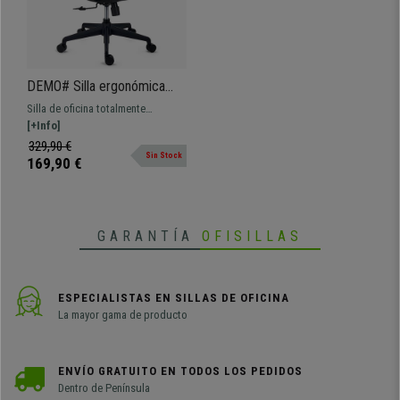
garantía y el mejor servicio del mercado.
• Respaldo y asiento en malla transpirable
DEMO# Silla ergonómica
•
Asiento ergonómico con bordes redondeados
PACIFIC, Diseño Moderno,
• Mecanismo basculante de reclinación
Silla de oficina totalmente
Uso 8H, Malla Transpirable,
tapizada en malla transpirable,
[+Info]
•
Sólidos reposabrazos de diseño integrados
En Negro
muy cómoda y robusta. Diseño
• Diseño moderno, totalmente ergonómico
329,90 €
Sin Stock
ergonómico, apta para uso
169,90 €
•
Disponible para envío en 24/48 horas
intensivo.
GARANTÍA
OFISILLAS
ESPECIALISTAS EN SILLAS DE OFICINA
La mayor gama de producto
ENVÍO GRATUITO EN TODOS LOS PEDIDOS
Dentro de Península