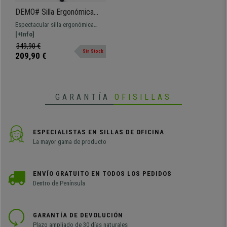
DEMO# Silla Ergonómica
LONDON, Soporte Lumbar
Espectacular silla ergonómica
Ajustable, Asiento
para uso profesional. Ajustes
[+Info]
Deslizante, Brazos 3D, Uso
premium, como la altura del
349,90 €
8H, Azul
Sin Stock
respaldo y profundidad del
209,90 €
soporte lumbar ¡exclusiva en
ofisillas!
GARANTÍA
OFISILLAS
ESPECIALISTAS EN SILLAS DE OFICINA
La mayor gama de producto
ENVÍO GRATUITO EN TODOS LOS PEDIDOS
Dentro de Península
GARANTÍA DE DEVOLUCIÓN
Plazo ampliado de 30 días naturales