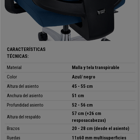
adecuada. Además, cuenta con un
relleno de espuma inyectada
de alta densidad (50 kg/m³)
, lo que garantiza el máximo confort y
una deformación nula con el paso del tiempo. Está
tapizado en
tela resistente
y de fácil cuidado, disponible en colores
especiales.
Incluye mecanismo sincronizado de reclinación, con 4
posiciones de ajuste y sistema de balanceo.
Un componente
CARACTERÍSTICAS
muy interesante, ya que la mayor libertad de movimientos que
TÉCNICAS:
otorga supone favorecer la circulación sanguínea. Es posible
además regular la tensión o dureza con la que la silla se reclina.
Material
Malla y tela transpirable
Podrás descansar unos instantes y recargar energías para afrontar
Color
Azul/ negro
el trabajo o estudio.
Altura del asiento
45 - 55 cm
Continuando con más elementos ajustables tenemos unos
Anchura del asiento
51 cm
reposabrazos 3D.
Se pueden regular en altura, ángulo y
profundidad, e incluyen unas suaves almohadillas de material
Profundidad asiento
52 - 56 cm
gomoso en la parte superior. Por su parte, el
reposacabezas
,
57 cm (+26 cm
tapizado en material transpirable, tiene también
ajuste en altura y
Altura del respaldo
resposacabezas)
ángulo.
Brazos
20 - 28 cm (desde el asiento)
La calidad y fiabilidad vienen realzados por una elegante
base en
Ruedas
11x60 mm multisuperficies