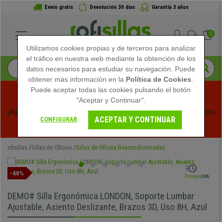
Envío gratis
Devolución 30 días
Garantía 3 años
0
Utilizamos cookies propias y de terceros para analizar
el tráfico en nuestra web mediante la obtención de los
datos necesarios para estudiar su navegación. Puede
obtener más información en la
Política de Cookies
.
Puede aceptar todas las cookies pulsando el botón
"Aceptar y Continuar".
¡Aprovecha las Rebajas de Verano en Ofisillas! Descuentos 
ACEPTAR Y CONTINUAR
CONFIGURAR
Exclusivos por Tiempo Limitado - 
Ver Promo
 -
ofisillas
Sillas de Oficina
Sillas de Oficina Reacondicionadas
-40%
DEMO# Silla Ergonómica LONDON, Soporte Lumbar
Ajustable, Asiento Deslizante, Brazos 3D, Uso 8H, Azul