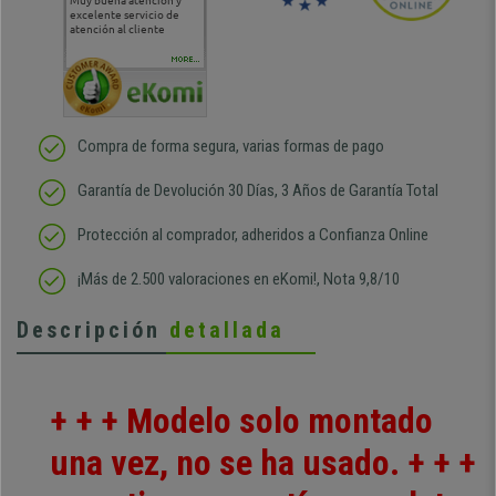
Muy buena atención y
Muy buena atención de
Si estoy contento
Excele
excelente servicio de
cara al asesoramiento
calida
atención al cliente
comercial y el envío ha
entreg
sido muy rápido
Repeti
duda
MORE...
Compra de forma segura, varias formas de pago
Garantía de Devolución 30 Días, 3 Años de Garantía Total
Protección al comprador, adheridos a Confianza Online
¡Más de 2.500 valoraciones en eKomi!, Nota 9,8/10
Descripción
detallada
+ + + Modelo solo montado
una vez, no se ha usado. + + +