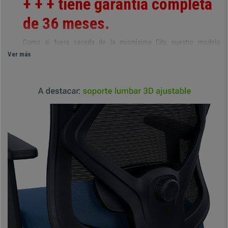
+ + + tiene garantía completa
de 36 meses.
Como si fuera sacada de la mismísima City, nuestro modelo
LONDON
ha sido concebida para lograr un
confort y productividad
Ver más
propia de las empresas más punteras. Y no es para menos, gracias
a sus
avanzados ajustes
, ente los que destaca su soporte lumbar
y asiento regulable en profundidad. Un atractivo diseño, moderno y
elegante, redondean un conjunto digno de la realeza.
Su respaldo es ergonómico, tapizado en malla 100%
transpirable
con un elegante patrón de líneas horizontales. El
soporte lumbar
que incluye es exclusivo, ya que es ajustable en
profundidad, ángulo y altura. Estos ajustes permiten un óptimo
refuerzo de la espalda baja, lo que se traduce en mayor confort.
imprescindible en largas jornadas de trabajo.
La posibilidad de
ajustar en profundidad el asiento
es realmente
única, solo presente en modelos de gama superior. Este asiento
deslizante hace que la silla se adapte al usuario y no al revés, por lo
que es muy fácil encontrar la postura más cómoda y