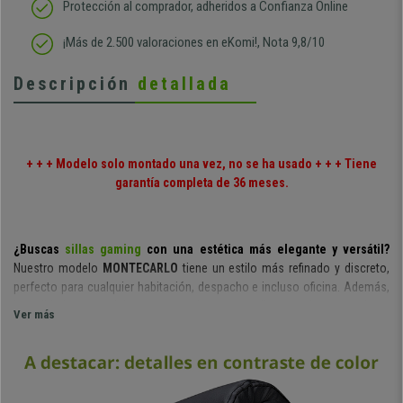
Protección al comprador, adheridos a Confianza Online
¡Más de 2.500 valoraciones en eKomi!, Nota 9,8/10
Descripción
detallada
+ + + Modelo solo montado una vez, no se ha usado + + + Tiene
garantía completa de 36 meses.
¿Buscas
sillas gaming
con una estética más elegante y versátil?
Nuestro modelo
MONTECARLO
tiene un estilo más refinado y discreto,
perfecto para cualquier habitación, despacho e incluso oficina. Además,
la calidad y materiales van acorde a su estilo, con brazos y base
Ver más
metálicos. ¡No te quedes sin ella, unidades limitadas!
El respaldo es ergonómico, con reposacabezas acolchado
integrado
. Si nos fijamos en sus estudiadas formas podremos apreciar
que estamos ante un producto superior, más cómodo y que favorece una