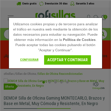
Envío gratis
Devolución 30 días
Garantía 3 años
0
Utilizamos cookies propias y de terceros para analizar
el tráfico en nuestra web mediante la obtención de los
datos necesarios para estudiar su navegación. Puede
obtener más información en la
Política de Cookies
.
Puede aceptar todas las cookies pulsando el botón
"Aceptar y Continuar".
¡Aprovecha las Rebajas de Verano en Ofisillas! Descuentos 
ACEPTAR Y CONTINUAR
CONFIGURAR
Exclusivos por Tiempo Limitado - 
Ver Promo
 -
ofisillas
Sillas de Oficina
Sillas de Oficina Reacondicionadas
Oferta
DEMO# Silla de Oficina Gaming MONTECARLO, Brazos y
Base en Metal, Muy Cómoda y Resistente, En Negro