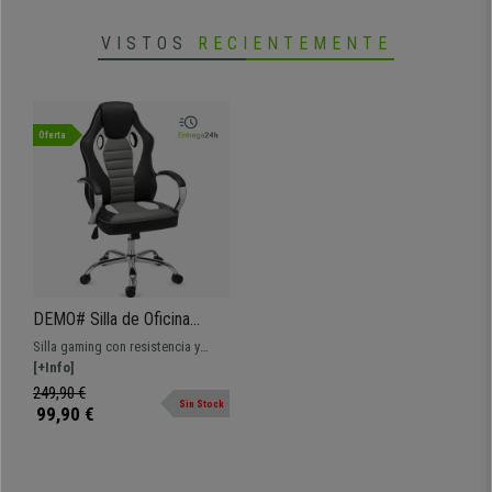
VISTOS
RECIENTEMENTE
Oferta
DEMO# Silla de Oficina
Gaming MONTECARLO,
Silla gaming con resistencia y
Brazos y Base en Metal,
comodidad superiores, de gran
[+Info]
Muy Cómoda y Resistente,
calidad. Tiene brazos y base en
249,90 €
En Negro
Sin Stock
metal, propio de sillas de oficina
99,90 €
de gama alta ¡Envío gratis 24/48h!