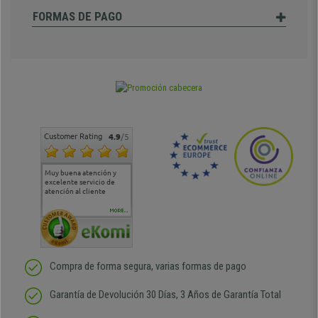
FORMAS DE PAGO
Customer Rating
4.9
/5
Muy buena atención y
Muy buena atención de
Si estoy contento
Excele
excelente servicio de
cara al asesoramiento
calida
atención al cliente
comercial y el envío ha
entreg
sido muy rápido
Repeti
duda
MORE...
Compra de forma segura, varias formas de pago
Garantía de Devolución 30 Días, 3 Años de Garantía Total