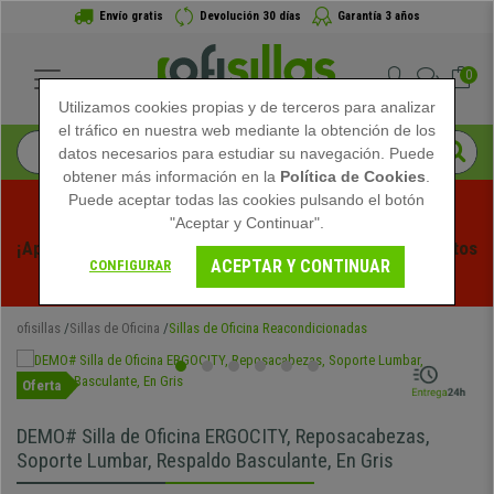
Envío gratis
Devolución 30 días
Garantía 3 años
0
Utilizamos cookies propias y de terceros para analizar
el tráfico en nuestra web mediante la obtención de los
datos necesarios para estudiar su navegación. Puede
obtener más información en la
Política de Cookies
.
Puede aceptar todas las cookies pulsando el botón
"Aceptar y Continuar".
¡Aprovecha las Rebajas de Verano en Ofisillas! Descuentos 
ACEPTAR Y CONTINUAR
CONFIGURAR
Exclusivos por Tiempo Limitado - 
Ver Promo
 -
ofisillas
Sillas de Oficina
Sillas de Oficina Reacondicionadas
Oferta
DEMO# Silla de Oficina ERGOCITY, Reposacabezas,
Soporte Lumbar, Respaldo Basculante, En Gris