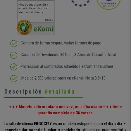
Muy buena atención y
Muy buena atención de
Si estoy contento
Excele
excelente servicio de
cara al asesoramiento
calida
atención al cliente
comercial y el envío ha
entreg
sido muy rápido
Repeti
duda
MORE...
Compra de forma segura, varias formas de pago
Garantía de Devolución 30 Días, 3 Años de Garantía Total
Protección al comprador, adheridos a Confianza Online
¡Más de 2.500 valoraciones en eKomi!, Nota 9,8/10
Descripción
detallada
+ + + Modelo solo montado una vez, no se ha usado + + + tiene
garantía completa de 36 meses.
La silla de oficina
ERGOCITY
es un modelo estupendo para el día a día. El
espectacular
soporte lumbar y acolchado
ofrecen un gran confort y