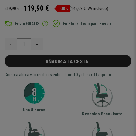
119,90 €
219,90 €
(145,08 € IVA incluido)
-45%
Envio GRATIS
En Stock. Listo para Enviar
-
+
AÑADIR A LA CESTA
Compra ahora y lo recibirás entre el
lun 10
y el
mar 11 agosto
Uso 8 horas
Respaldo Basculante