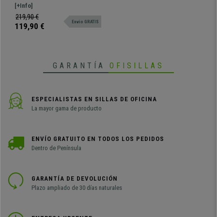
Soporte Lumbar, Respaldo
espectacular soporte lumbar, muy
[+Info]
Basculante, En Gris
cómoda. Robusta y resistente, con
219,90 €
Envio GRATIS
base metálica.
119,90 €
GARANTÍA
OFISILLAS
ESPECIALISTAS EN SILLAS DE OFICINA
La mayor gama de producto
ENVÍO GRATUITO EN TODOS LOS PEDIDOS
Dentro de Península
GARANTÍA DE DEVOLUCIÓN
Plazo ampliado de 30 días naturales