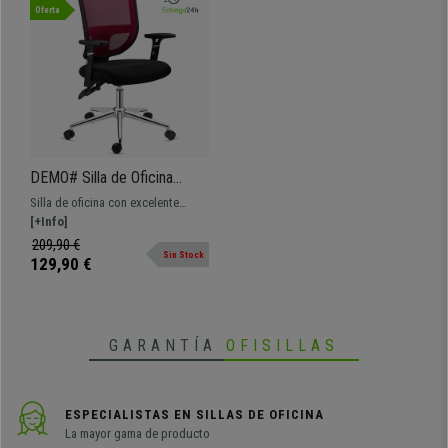
Oferta
DEMO# Silla de Oficina
DINAMIC, Uso 8H, Respaldo
Silla de oficina con excelente
Ajustable, Cómoda y
relación calidad-precio, muy
[+Info]
Robusta, En Rojo
cómoda y robusta. Respaldo y
209,90 €
Sin Stock
brazos ajustables, con diseño
129,90 €
ergonómico
GARANTÍA
OFISILLAS
ESPECIALISTAS EN SILLAS DE OFICINA
La mayor gama de producto