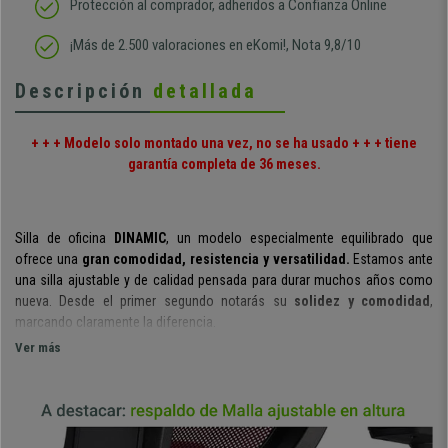
Protección al comprador, adheridos a Confianza Online
¡Más de 2.500 valoraciones en eKomi!, Nota 9,8/10
Descripción
detallada
+ + + Modelo solo montado una vez, no se ha usado + + + tiene
garantía completa de 36 meses.
Silla de oficina
DINAMIC
, un modelo especialmente equilibrado que
ofrece una
gran comodidad, resistencia y versatilidad.
Estamos ante
una silla ajustable y de calidad pensada para durar muchos años como
nueva. Desde el primer segundo notarás su
solidez y comodidad
,
marcando claramente la diferencia.
Ver más
Su
respaldo es ajustable en altura,
con tapizado en
malla 100%
transpirable.
Sus formas ergonómicas, material y el hecho de poder
ajustarse hacen que conseguir la postura perfecta sea algo cómodo y
sencillo.