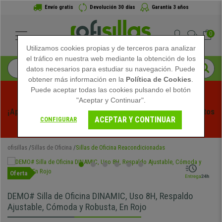
Envío gratis
Devolución 30 días
Garantía 3 años
0
Utilizamos cookies propias y de terceros para analizar
el tráfico en nuestra web mediante la obtención de los
datos necesarios para estudiar su navegación. Puede
obtener más información en la
Política de Cookies
.
Puede aceptar todas las cookies pulsando el botón
"Aceptar y Continuar".
¡Aprovecha las Rebajas de Verano en Ofisillas! Descuentos 
ACEPTAR Y CONTINUAR
CONFIGURAR
Exclusivos por Tiempo Limitado - 
Ver Promo
 -
ofisillas
Sillas de Oficina
Sillas de Oficina Reacondicionadas
Oferta
DEMO# Silla de Oficina DINAMIC, Uso 8H, Respaldo
Ajustable, Cómoda y Robusta, En Rojo