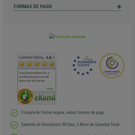
FORMAS DE PAGO
Customer Rating
4.9
/5
Muy buena atención y
Muy buena atención de
Si estoy contento
Excele
excelente servicio de
cara al asesoramiento
calida
atención al cliente
comercial y el envío ha
entreg
sido muy rápido
Repeti
duda
MORE...
Compra de forma segura, varias formas de pago
Garantía de Devolución 30 Días, 3 Años de Garantía Total