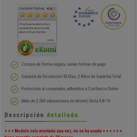
Customer Rating
4.9
/5
Muy buena atención y
Muy buena atención de
Si estoy contento
Excele
excelente servicio de
cara al asesoramiento
calida
atención al cliente
comercial y el envío ha
entreg
sido muy rápido
Repeti
duda
MORE...
Compra de forma segura, varias formas de pago
Garantía de Devolución 30 Días, 3 Años de Garantía Total
Protección al comprador, adheridos a Confianza Online
¡Más de 2.500 valoraciones en eKomi!, Nota 9,8/10
Descripción
detallada
+ + + Modelo solo montado una vez, no se ha usado + + + + + +