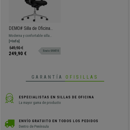
DEMO# Silla de Oficina
BAIKAL, Base Metálica,
Moderna y confortable silla
Brazos Ajustables, Soporte
ergonómica, el modelo perfecto
[+Info]
Lumbar, en Tela color Negro
para uso profesional dada su gran
549,90 €
Envio GRATIS
resistencia y comodidad.
249,90 €
GARANTÍA
OFISILLAS
ESPECIALISTAS EN SILLAS DE OFICINA
La mayor gama de producto
ENVÍO GRATUITO EN TODOS LOS PEDIDOS
Dentro de Península