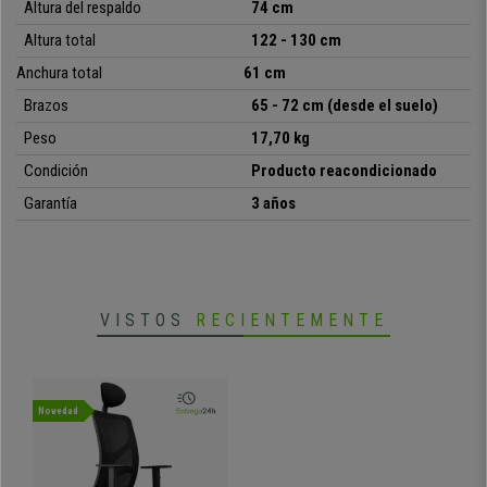
Altura del respaldo
74 cm
• Mecanismo sincronizado de reclinación
Altura total
122 - 130 cm
•
Adaptada para uso de 8 horas diarias
Anchura total
61 cm
Brazos
65 - 72 cm (desde el suelo)
Peso
1
7,70 kg
Condición
Producto reacondicionado
Garantía
3 años
VISTOS
RECIENTEMENTE
Novedad