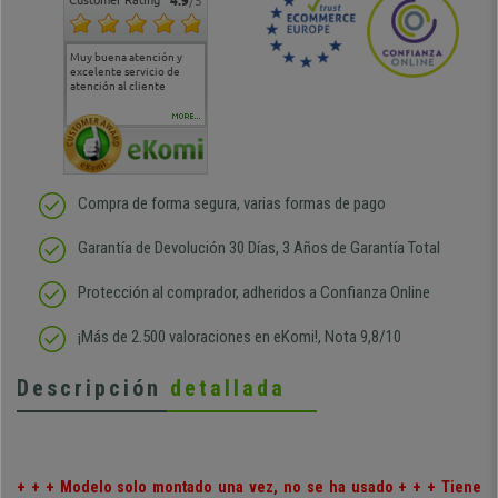
Customer Rating
4.9
/5
Muy buena atención y
Muy buena atención de
Si estoy contento
Excele
excelente servicio de
cara al asesoramiento
calida
atención al cliente
comercial y el envío ha
entreg
sido muy rápido
Repeti
duda
MORE...
Compra de forma segura, varias formas de pago
Garantía de Devolución 30 Días, 3 Años de Garantía Total
Protección al comprador, adheridos a Confianza Online
¡Más de 2.500 valoraciones en eKomi!, Nota 9,8/10
Descripción
detallada
+ + + Modelo solo montado una vez, no se ha usado + + + Tiene