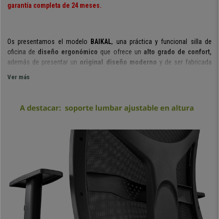
garantía completa de 24 meses.
Os presentamos el modelo
BAIKAL
, una
práctica y funcional
silla de
oficina de
diseño ergonómico
que ofrece un
alto grado de
confort,
además de presentar un
original diseño moderno
y de ser fabricada
con
materiales de calidad
.
Ver más
Basta con observar las fotografías para apreciar su
atractivo y moderno
diseño
de líneas sencillas y actuales. Es realmente bonito y se integrará
perfectamente en aquel espacio donde decidas colocarla.
No obstante, si por algo destaca este modelo es por la comodidad que
ofrece. Esto se debe principalmente a su
diseño ergonómico
, que
permite al usuario mantener una correcta y saludable postura mientras se
trabaja.
Además,
su
grueso acolchado en el asiento y el respaldo con
soporte lumbar ajustable en altura
, aumentan la sensación de confort.
Además,
sus
brazos ajustables en altura
, permiten que cada usuario
pueda colocarlos en la posición deseada, el
reposacabezas
para un
mejor apoyo y
su
mecanismo sincronizado de balanceo
, un útil y