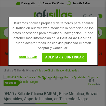
Envío gratis
Devolución 30 días
Garantía 3 años
0
Utilizamos cookies propias y de terceros para analizar
el tráfico en nuestra web mediante la obtención de los
datos necesarios para estudiar su navegación. Puede
obtener más información en la
Política de Cookies
.
Puede aceptar todas las cookies pulsando el botón
"Aceptar y Continuar".
¡Aprovecha las Rebajas de Verano en Ofisillas! Descuentos 
ACEPTAR Y CONTINUAR
CONFIGURAR
Exclusivos por Tiempo Limitado - 
Ver Promo
 -
ofisillas
Sillas de Oficina
Sillas de Oficina Reacondicionadas
Novedad
DEMO# Silla de Oficina BAIKAL, Base Metálica, Brazos
Ajustables, Soporte Lumbar, en Tela color Negro