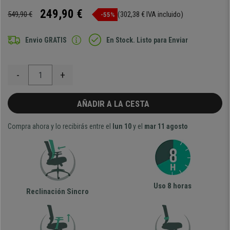
249,90 €
549,90 €
(302,38 € IVA incluido)
-55%
Envio GRATIS
En Stock. Listo para Enviar
-
+
AÑADIR A LA CESTA
Compra ahora y lo recibirás entre el
lun 10
y el
mar 11 agosto
Uso 8 horas
Reclinación Sincro