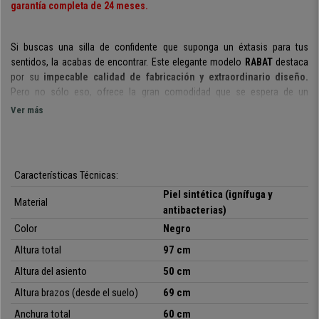
garantía completa de 24 meses.
Si buscas una silla de confidente que suponga un éxtasis para tus
sentidos, la acabas de encontrar. Este elegante modelo
RABAT
destaca
por su
impecable calidad de fabricación y extraordinario diseño.
Pero no sólo eso, ofrece la gran comodidad que se espera de un
producto de estas características.
Ver más
Presenta un respaldo con forma ergonómica.
Gracias a ello la espalda
adopta una postura correcta, algo imprescindible para prevenir lesiones y
evitar la fatiga.
El relleno de goma de alta densidad en respaldo y
Características Técnicas:
asiento
(30 y 40Kg/m3 respectivamente) garantiza una comodidad y
durabilidad superiores.
Piel sintética
(ignífuga y
Material
antibacterias)
El tapizado es en piel sintética de gran calidad.
Se trata de un material
Color
Negro
ignífugo y antibacterias
, características que remarcan su resistencia y
fácil cuidado. Su apariencia y tacto son de primer nivel, lográndose una
Altura total
97 cm
sensación placentera al tocarlo.
Altura del asiento
50 cm
Los reposabrazos de diseño están fabricados en acero cromado.
Altura brazos (desde el suelo)
69 cm
Van tapizados y acolchados en su parte superior para que además de
Anchura total
60 cm