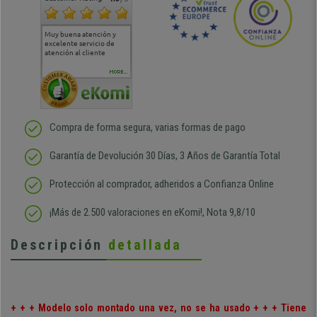
Muy buena atención y
Muy buena atención de
Si estoy contento
Excele
excelente servicio de
cara al asesoramiento
calida
atención al cliente
comercial y el envío ha
entreg
sido muy rápido
Repeti
duda
MORE...
Compra de forma segura, varias formas de pago
Garantía de Devolución 30 Días, 3 Años de Garantía Total
Protección al comprador, adheridos a Confianza Online
¡Más de 2.500 valoraciones en eKomi!, Nota 9,8/10
Descripción
detallada
+ + + Modelo solo montado una vez, no se ha usado + + + Tiene