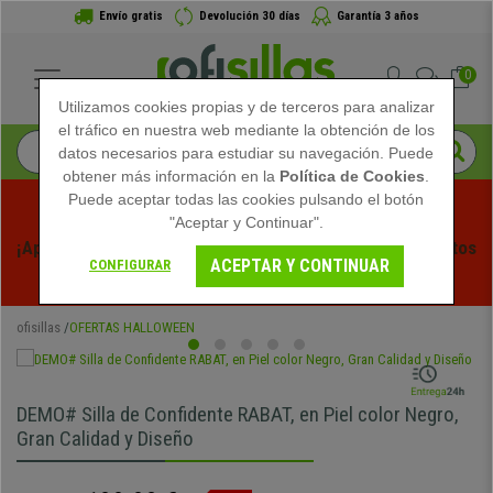
Envío gratis
Devolución 30 días
Garantía 3 años
0
Utilizamos cookies propias y de terceros para analizar
el tráfico en nuestra web mediante la obtención de los
datos necesarios para estudiar su navegación. Puede
obtener más información en la
Política de Cookies
.
Puede aceptar todas las cookies pulsando el botón
"Aceptar y Continuar".
¡Aprovecha las Rebajas de Verano en Ofisillas! Descuentos 
ACEPTAR Y CONTINUAR
CONFIGURAR
Exclusivos por Tiempo Limitado - 
Ver Promo
 -
ofisillas
OFERTAS HALLOWEEN
DEMO# Silla de Confidente RABAT, en Piel color Negro,
Gran Calidad y Diseño