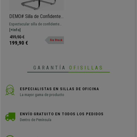
DEMO# Silla de Confidente
RABAT, en Piel color Negro,
Espectacular silla de confidente
Gran Calidad y Diseño
ergonómica. Impecable diseño y
[+Info]
acabados, lujo y comodidad al
499,90 €
Sin Stock
mejor precio.
199,90 €
GARANTÍA
OFISILLAS
ESPECIALISTAS EN SILLAS DE OFICINA
La mayor gama de producto
ENVÍO GRATUITO EN TODOS LOS PEDIDOS
Dentro de Península