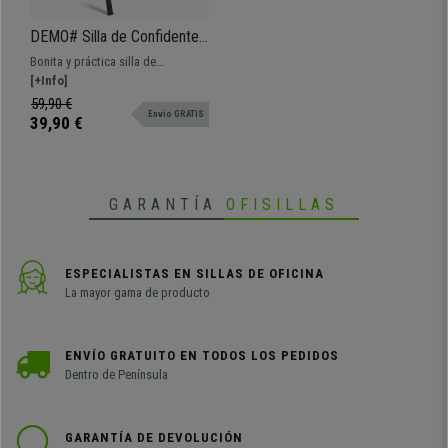
•
Muy práctica y polivalente
DEMO# Silla de Confidente
MOBY BASE CON BRAZOS,
Bonita y práctica silla de
Cómoda y Práctica, Patas
confidente MOBY BASE CON
[+Info]
Negras y Tela Verde
BRAZOS. De línea clásica para que
59,90 €
Envio GRATIS
se puedan sentar clientes,
39,90 €
ponerlas en salas de espera o de
conferencias. Disponible en varios
colores.
GARANTÍA
OFISILLAS
ESPECIALISTAS EN SILLAS DE OFICINA
La mayor gama de producto
ENVÍO GRATUITO EN TODOS LOS PEDIDOS
Dentro de Península
GARANTÍA DE DEVOLUCIÓN