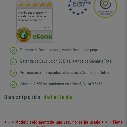
Muy buena atención y
Muy buena atención de
Si estoy contento
Excele
excelente servicio de
cara al asesoramiento
calida
atención al cliente
comercial y el envío ha
entreg
sido muy rápido
Repeti
duda
MORE...
Compra de forma segura, varias formas de pago
Garantía de Devolución 30 Días, 3 Años de Garantía Total
Protección al comprador, adheridos a Confianza Online
¡Más de 2.500 valoraciones en eKomi!, Nota 9,8/10
Descripción
detallada
+ + + Modelo solo montado una vez, no se ha usado + + + Tiene