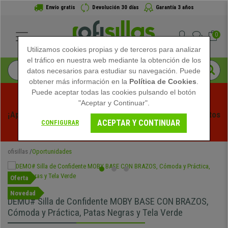
Envío gratis
Devolución 30 días
Garantía 3 años
0
Utilizamos cookies propias y de terceros para analizar
el tráfico en nuestra web mediante la obtención de los
datos necesarios para estudiar su navegación. Puede
obtener más información en la
Política de Cookies
.
Puede aceptar todas las cookies pulsando el botón
"Aceptar y Continuar".
¡Aprovecha las Rebajas de Verano en Ofisillas! Descuentos 
ACEPTAR Y CONTINUAR
CONFIGURAR
Exclusivos por Tiempo Limitado - 
Ver Promo
 -
ofisillas
Oportunidades
Oferta
Novedad
DEMO# Silla de Confidente MOBY BASE CON BRAZOS,
Cómoda y Práctica, Patas Negras y Tela Verde