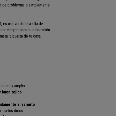
po de problemas o simplemente
€
, es una verdadera silla de
ugar elegido para su colocación.
hasta la puerta de tu casa.
ado, muy amplio
y buen tejido
uidamente al asiento
or suelos duros