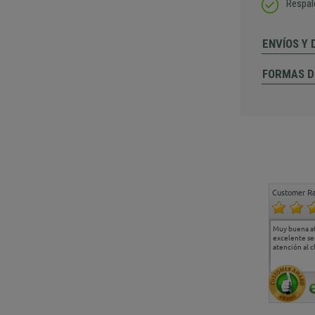
Respal
ENVÍOS Y
FORMAS D
Customer Ra
Estoy muy contento.
...
Muy buena atención y
Muy buena a
Todo muy bien
excelente servicio de
cara al ases
atención al cliente
comercial y e
sido muy ráp