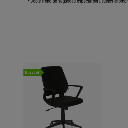
• Doble freno de seguridad especial para suelos alfomb
Novedad