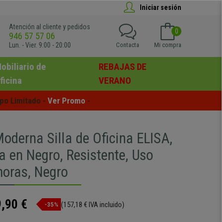
Iniciar sesión
Atención al cliente y pedidos
0
946 57 57 06
Lun. - Vier. 9:00 - 20:00
Contacta
Mi compra
obiliario de
REBAJAS DE
ficina
VERANO
po Limitado - 
Ver Promo
 -
derna Silla de Oficina ELISA,
a en Negro, Resistente, Uso
horas, Negro
,90 €
(157,18 € IVA incluido)
-35%