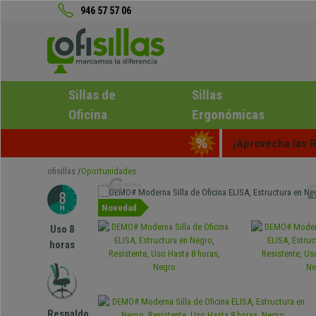
946 57 57 06
Sillas de
Sillas
Oficina
Ergonómicas
¡Aprovecha las R
ofisillas
Oportunidades
Novedad
Uso 8
horas
Respaldo