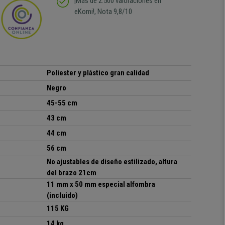
¡Más de 2.500 valoraciones en
eKomi!, Nota 9,8/10
Poliester y plástico gran calidad
Negro
45-55 cm
43 cm
44 cm
56 cm
No ajustables de diseño estilizado, altura
del brazo 21cm
11 mm x 50 mm especial alfombra
(incluido)
115 KG
14 kg