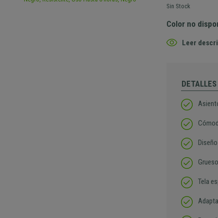
Sin Stock
Color no dispo
Leer descri
DETALLES
Asiento
Cómod
Diseño
Grueso
Tela e
Adapta