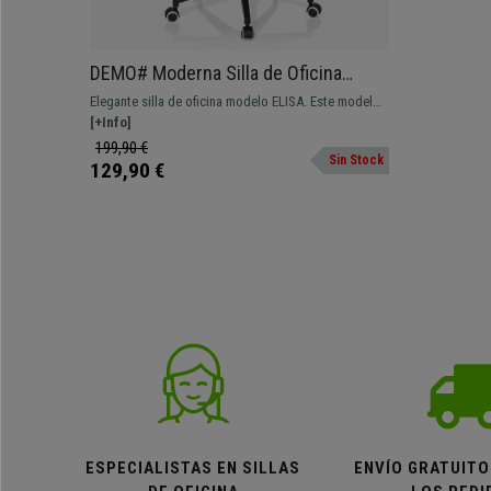
DEMO# Moderna Silla de Oficina
ELISA, Estructura en Negro,
Elegante silla de oficina modelo ELISA. Este modelo
Resistente, Uso Hasta 8 horas, Negro
es único, su asiento y respaldo están unidos
[+Info]
creando un estilo muy fluido y con un aspecto
199,90 €
Sin Stock
inconfundible. Como puedes ver en esta silla se
129,90 €
crea un contraste entre el color blanco de la
estructura y la te
ESPECIALISTAS EN SILLAS
ENVÍO GRATUITO