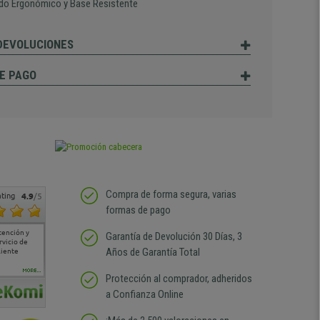
do Ergonómico y Base Resistente
 DEVOLUCIONES
E PAGO
Compra de forma segura, varias
ting
4.9
/5
formas de pago
tención de
Si estoy contento
Excelente relacion
Todo fenomenal , la
Muy con
Garantía de Devolución 30 Días, 3
oramiento
calidad precio Plazo de
atención al cliente de 10,
la entre
Años de Garantía Total
l envío ha
entrega correcto.
sin duda volvería a
product
ido
Repetiría la compra sin
comprar
duda
MORE...
Protección al comprador, adheridos
a Confianza Online