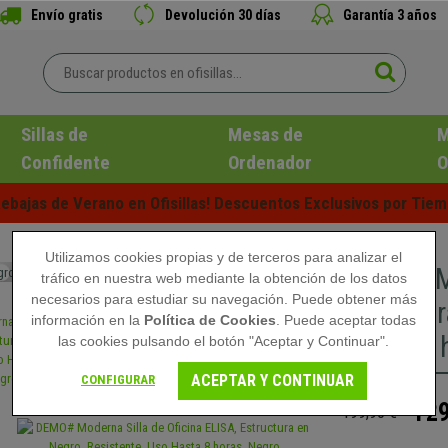
Envío gratis
Devolución 30 días
Garantía 3 años
Sillas de
Mesas de
M
Confidente
Ordenador
O
ebajas de Verano en Ofisillas! Descuentos Exclusivos por Tiem
Utilizamos cookies propias y de terceros para analizar el
DEMO# Mo
tráfico en nuestra web mediante la obtención de los datos
necesarios para estudiar su navegación. Puede obtener más
Estructur
información en la
Política de Cookies
. Puede aceptar todas
Hasta 8 
las cookies pulsando el botón "Aceptar y Continuar".
ACEPTAR Y CONTINUAR
CONFIGURAR
129
199,90 €