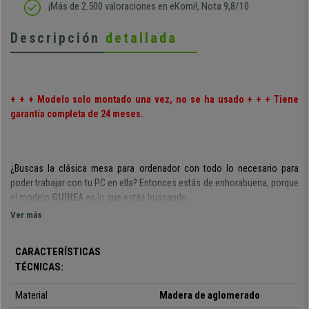
¡Más de 2.500 valoraciones en eKomi!, Nota 9,8/10
Descripción
detallada
+ + + Modelo solo montado una vez, no se ha usado + + + Tiene
garantía completa de 24 meses.
¿Buscas la clásica mesa para ordenador con todo lo necesario para
poder trabajar con tu PC en ella? Entonces estás de enhorabuena, porque
el modelo
GUINEA
es lo que estás buscando.
Ver más
Este modelo destaca por ser una
práctica mesa para ordenador
, ya que
ofrece todos los accesorios y componentes necesarios. Cuenta con
CARACTERÍSTICAS
soporte para la CPU y bandeja para el teclado
. Además, su
amplia
superficie útil de 120x60 cm
TÉCNICAS:
permite poder colocar otros accesorios
informáticos y además disponer de una holgada superficie para
Material
Madera de aglomerado
desarrollar cualquier otra tarea.