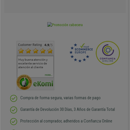
Customer Rating
4.9
/5
Muy buena atención y
Muy buena atención de
Si estoy contento
Excele
excelente servicio de
cara al asesoramiento
calida
atención al cliente
comercial y el envío ha
entreg
sido muy rápido
Repeti
duda
MORE...
Compra de forma segura, varias formas de pago
Garantía de Devolución 30 Días, 3 Años de Garantía Total
Protección al comprador, adheridos a Confianza Online