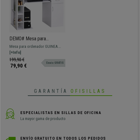
DEMO# Mesa para
ordenador GUINEA, con
Mesa para ordenador GUINEA.
Cajones y Bandeja para
Dimensiones 120x60 y 74 cm de
[+Info]
Teclado, Dimensiones
altura. Modelo de diseño sencillo
199,90 €
120x60x74 cm, en Madera
Envio GRATIS
que combina perfectamente la
79,90 €
color Blanco
superficie de uso y el espacio
para almacenaje.
GARANTÍA
OFISILLAS
ESPECIALISTAS EN SILLAS DE OFICINA
La mayor gama de producto
ENVÍO GRATUITO EN TODOS LOS PEDIDOS