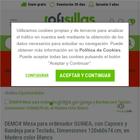
Envío gratis
Devolución 30 días
Garantía 3 años
0
Utilizamos cookies propias y de terceros para analizar
el tráfico en nuestra web mediante la obtención de los
datos necesarios para estudiar su navegación. Puede
obtener más información en la
Política de Cookies
.
Puede aceptar todas las cookies pulsando el botón
"Aceptar y Continuar".
¡Aprovecha las Rebajas de Verano en Ofisillas! Descuentos 
ACEPTAR Y CONTINUAR
CONFIGURAR
Exclusivos por Tiempo Limitado - 
Ver Promo
 -
ofisillas
Oportunidades
DEMO# Mesa para ordenador GUINEA, con Cajones y
Bandeja para Teclado, Dimensiones 120x60x74 cm, en
Madera color Blanco