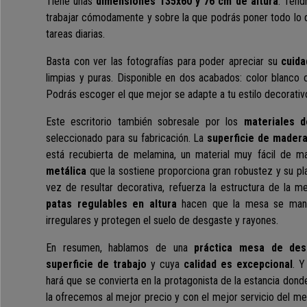
Tiene unas
dimensiones 135x60 y 76 cm de altura
. Tend
trabajar cómodamente y
sobre la que podrás poner todo lo q
tareas diarias.
Basta con ver las fotografías para poder apreciar su
cuida
limpias y puras. Disponible en dos acabados: color blanco
Podrás escoger el que mejor se adapte a tu estilo decorativ
Este escritorio también sobresale por los
materiales d
seleccionado para su fabricación.
La
superficie de mader
está recubierta de melamina, un material muy fácil de ma
metálica
que la sostiene proporciona gran robustez y su plan
vez de resultar decorativa, refuerza la estructura de la m
patas regulables en altura
hacen que la mesa
se man
irregulares y protegen el suelo de desgaste y rayones.
En resumen, hablamos de una
práctica mesa de des
superficie de trabajo
y cuya
calidad es excepcional
. Y
hará que se convierta en la protagonista de la estancia donde
la ofrecemos al mejor precio y con el mejor servicio del me