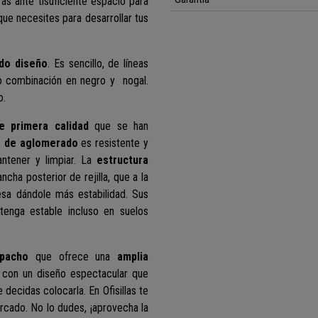
rás ante tí
suficiente espacio para
ue necesites para desarrollar tus
do diseño
.
Es sencillo, de líneas
 o combinación en negro y nogal.
o.
e primera calidad
que se han
a de aglomerado
es resistente y
ntener y limpiar. L
a
estructura
cha posterior de rejilla, que a la
esa dándole más estabilidad. Sus
tenga estable incluso en suelos
pacho
que ofrece una
amplia
 con un diseño espectacular que
 decidas colocarla. En Ofisillas te
rcado. No lo dudes, ¡aprovecha la