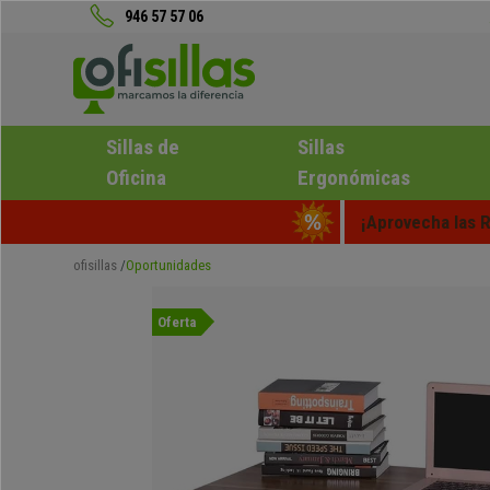
946 57 57 06
Sillas de
Sillas
Oficina
Ergonómicas
¡Aprovecha las R
ofisillas
Oportunidades
Oferta