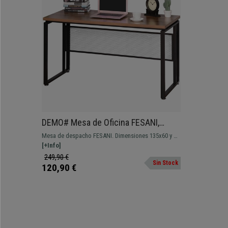
DEMO# Mesa de Oficina FESANI,
135x60x75 cm, en Metal y Madera,
Mesa de despacho FESANI. Dimensiones 135x60 y 75
color Negro y Nogal
cm de altura Escritorio con robusta estructura
[+Info]
metálica y madera con amplia superficie de madera.
249,90 €
Sin Stock
120,90 €