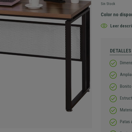
Sin Stock
Color no dispo
Leer descri
DETALLES
Dimens
Amplia 
Bonito
Estruc
Materia
Patas a