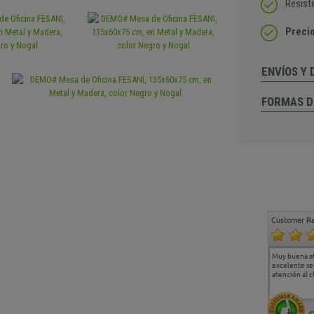
Resist
Precio
ENVÍOS Y
FORMAS D
Customer Ra
Estoy muy contento.
...
Muy buena a
Todo muy bien
excelente se
atención al c