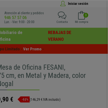
Iniciar sesión
Atención al cliente y pedidos
0
946 57 57 06
Lun. - Vier. 9:00 - 20:00
Contacta
Mi compra
obiliario de
REBAJAS DE
ficina
VERANO
po Limitado - 
Ver Promo
 -
sa de Oficina FESANI,
5 cm, en Metal y Madera, color
Nogal
,90 €
(146,29 € IVA incluido)
-52%