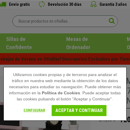
Envío gratis
Devolución 30 días
Garantía 3 años
Sillas de
Mesas de
M
Confidente
Ordenador
O
ebajas de Verano en Ofisillas! Descuentos Exclusivos por Tiem
Utilizamos cookies propias y de terceros para analizar el
DEMO# Me
tráfico en nuestra web mediante la obtención de los datos
necesarios para estudiar su navegación. Puede obtener más
135x60x7
información en la
Política de Cookies
. Puede aceptar todas
Negro y 
las cookies pulsando el botón "Aceptar y Continuar".
ACEPTAR Y CONTINUAR
CONFIGURAR
120
249,90 €