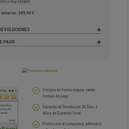
ente y muy estable
 anterior: 249,90 €
 DEVOLUCIONES
E PAGO
Compra de forma segura, varias
ting
4.9
/5
formas de pago
tención y
Muy buena atención de
Si estoy contento
Excelente relacion
Todo fe
Garantía de Devolución 30 Días, 3
rvicio de
cara al asesoramiento
calidad precio Plazo de
atención
Años de Garantía Total
liente
comercial y el envío ha
entrega correcto.
sin duda
sido muy rápido
Repetiría la compra sin
compra
duda
MORE...
Protección al comprador, adheridos