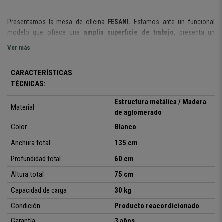
Presentamos la mesa de oficina
FESANI.
Estamos ante un funcional
modelo
que ofrece una
amplia superficie de trabajo
,
presenta un
diseño de estilo moderno
y que está
fabricado con materiales de
Ver más
calidad
.
Tiene unas
dimensiones 135x60 y 76 cm de altura
. Tendrás ante
CARACTERÍSTICAS
tí
suficiente espacio para trabajar cómodamente y
sobre la que podrás
TÉCNICAS:
poner todo lo que necesites para desarrollar tus tareas diarias.
Estructura metálica / Madera
Basta con ver las fotografías para poder apreciar su
cuidado diseño
.
Es
Material
de aglomerado
sencillo, de líneas limpias y puras. Disponible en dos acabados: color
blanco o combinación en negro y nogal. Podrás escoger el que mejor se
Color
Blanco
adapte a tu estilo decorativo.
Anchura total
135 cm
Este escritorio también sobresale por los
materiales de primera
Profundidad total
60 cm
calidad
que se han seleccionado para su fabricación.
La
superficie de
madera de aglomerado
es resistente y está recubierta de melamina, un
Altura total
75 cm
material muy fácil de mantener y limpiar. L
a
estructura metálica
que la
Capacidad de carga
30 kg
sostiene proporciona gran robustez y su plancha posterior de rejilla, que
a la vez de resultar decorativa, refuerza la estructura de la mesa dándole
Condición
Producto reacondicionado
más estabilidad. Sus
patas regulables en altura
hacen que la mesa
se
Garantía
3 años