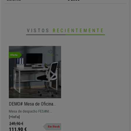
mantenga estable incluso en suelos irregulares y protegen el suelo de
desgaste y rayones.
En resumen, hablamos de una
práctica mesa de despacho
que ofrece
una
amplia superficie de trabajo
y cuya
calidad es excepcional
. Y con
VISTOS
RECIENTEMENTE
un diseño espectacular que hará que se convierta en la protagonista de la
estancia donde decidas colocarla. En Ofisillas te la ofrecemos al mejor
precio y con el mejor servicio del mercado. No lo dudes, ¡aprovecha la
oportunidad!
Oferta
•
Amplia superficie de trabajo
• Con patas regulables en altura
•
Diseño disponible en dos acabados
• Estructura metálica muy resistente
•
Materiales de gran calidad
DEMO# Mesa de Oficina
FESANI, 135x60x75 cm, en
Mesa de despacho FESANI.
Metal y Madera, color
Dimensiones 135x60 y 75 cm de
[+Info]
Blanco
altura Escritorio con robusta
249,90 €
Sin Stock
estructura metálica y madera con
111,90 €