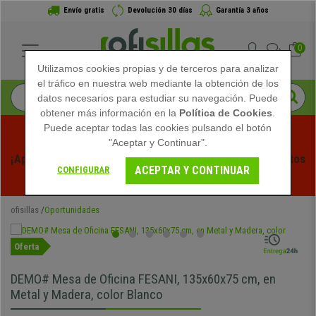
Envío gratis
Devolución 30 días
Garantía 3 años
0
Utilizamos cookies propias y de terceros para analizar
el tráfico en nuestra web mediante la obtención de los
datos necesarios para estudiar su navegación. Puede
obtener más información en la
Política de Cookies
.
Puede aceptar todas las cookies pulsando el botón
"Aceptar y Continuar".
¡Aprovecha las Rebajas de Verano en Ofisillas! Descuentos 
ACEPTAR Y CONTINUAR
CONFIGURAR
Exclusivos por Tiempo Limitado - 
Ver Promo
 -
ofisillas
Oportunidades
Oferta
DEMO# Mesa de Oficina FESANI, 135x60x75 cm, en
Metal y Madera, color Blanco