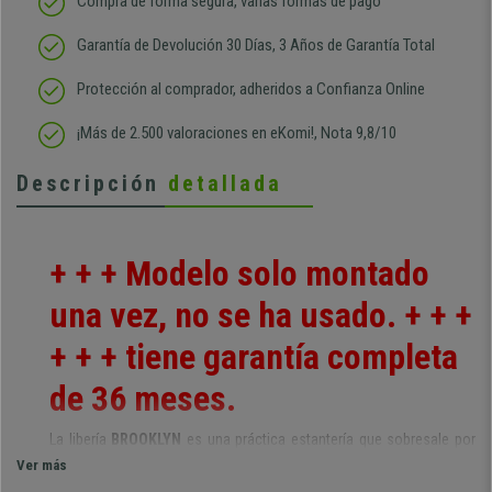
Compra de forma segura, varias formas de pago
Garantía de Devolución 30 Días, 3 Años de Garantía Total
Protección al comprador, adheridos a Confianza Online
¡Más de 2.500 valoraciones en eKomi!, Nota 9,8/10
Descripción
detallada
+ + + Modelo solo montado
una vez, no se ha usado. + + +
+ + + tiene garantía completa
de 36 meses.
La libería
BROOKLYN
es una práctica estantería que sobresale por
su sensacional
diseño de estilo industrial
, moderno y elegante,
Ver más
así como por la
capacidad de almacenaje
y por los
materiales de