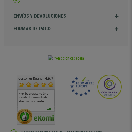
ENVÍOS Y DEVOLUCIONES
FORMAS DE PAGO
Customer Rating
4.9
/5
Muy buena atención y
Muy buena atención de
Si estoy contento
Excele
excelente servicio de
cara al asesoramiento
calida
atención al cliente
comercial y el envío ha
entreg
sido muy rápido
Repeti
duda
MORE...