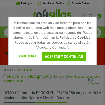
Envío gratis
Devolución 30 días
Garantía 3 años
0
Utilizamos cookies propias y de terceros para analizar
el tráfico en nuestra web mediante la obtención de los
datos necesarios para estudiar su navegación. Puede
obtener más información en la
Política de Cookies
.
Puede aceptar todas las cookies pulsando el botón
"Aceptar y Continuar".
¡Aprovecha las Rebajas de Verano en Ofisillas! Descuentos 
ACEPTAR Y CONTINUAR
CONFIGURAR
Exclusivos por Tiempo Limitado - 
Ver Promo
 -
ofisillas
Oportunidades
DEMO# Estantería BROOKLYN, 66x30x186 cm, en Metal y
Madera, color Negro y Marrón Oscuro