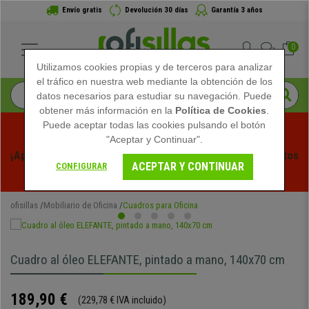
Envío gratis
Devolución 30 días
Garantía 3 años
0
Utilizamos cookies propias y de terceros para analizar
el tráfico en nuestra web mediante la obtención de los
datos necesarios para estudiar su navegación. Puede
obtener más información en la
Política de Cookies
.
Puede aceptar todas las cookies pulsando el botón
"Aceptar y Continuar".
¡Aprovecha las Rebajas de Verano en Ofisillas! Descuentos 
ACEPTAR Y CONTINUAR
CONFIGURAR
Exclusivos por Tiempo Limitado - 
Ver Promo
 -
ofisillas
Mobiliario de Oficina
Cuadros para Oficina
Cuadro al óleo ELEFANTE, pintado a mano, 140x70 cm
189,90 €
(229,78 € IVA incluido)