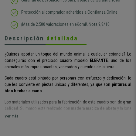
Garantía de Devolución 30 Días, 3 Años de Garantía Total
Protección al comprador, adheridos a Confianza Online
¡Más de 2.500 valoraciones en eKomi!, Nota 9,8/10
Descripción
detallada
¿Quieres aportar un toque del mundo animal a cualquier estancia? Lo
conseguirás con el precioso cuadro modelo
ELEFANTE
, uno de los
animales más impresionantes, venerados y queridos de la tierra.
Cada cuadro está pintado por personas con esfuerzo y dedicación, lo
que les convierte en
piezas únicas y diferentes, ya que son
pinturas al
óleo hechas a mano
.
Los materiales utilizados para la fabricación de este cuadro son de
gran
calidad
. Su marco está realizado con
madera maciza de abeto
y la lona
del lienzo es de
lino y algodón
.
Ver más
Además, para que
pueda ser colgado rápida y cómodamente
sin
complicaciones,
el cuadro incluye las fijaciones
necesarias para ello.