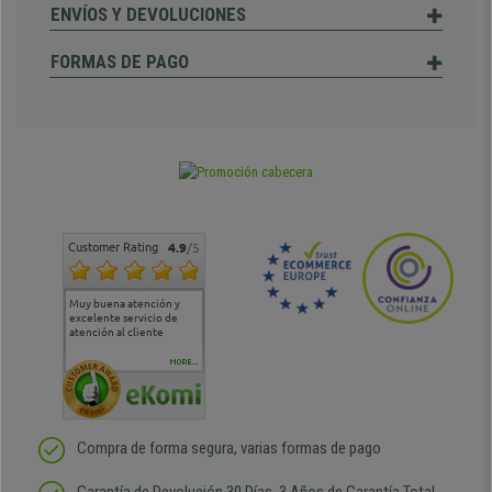
ENVÍOS Y DEVOLUCIONES
FORMAS DE PAGO
Customer Rating
4.9
/5
Muy buena atención y
Muy buena atención de
Si estoy contento
Excele
excelente servicio de
cara al asesoramiento
calida
atención al cliente
comercial y el envío ha
entreg
sido muy rápido
Repeti
duda
MORE...
Compra de forma segura, varias formas de pago