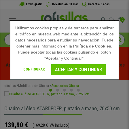
Envío gratis
Devolución 30 días
Garantía 3 años
0
Utilizamos cookies propias y de terceros para analizar
el tráfico en nuestra web mediante la obtención de los
datos necesarios para estudiar su navegación. Puede
obtener más información en la
Política de Cookies
.
Puede aceptar todas las cookies pulsando el botón
"Aceptar y Continuar".
¡Aprovecha las Rebajas de Verano en Ofisillas! Descuentos 
ACEPTAR Y CONTINUAR
CONFIGURAR
Exclusivos por Tiempo Limitado - 
Ver Promo
 -
ofisillas
Mobiliario de Oficina
Accesorios Oficina
Cuadro al óleo ATARDECER, pintado a mano, 70x50 cm
139,90 €
(169,28 € IVA incluido)