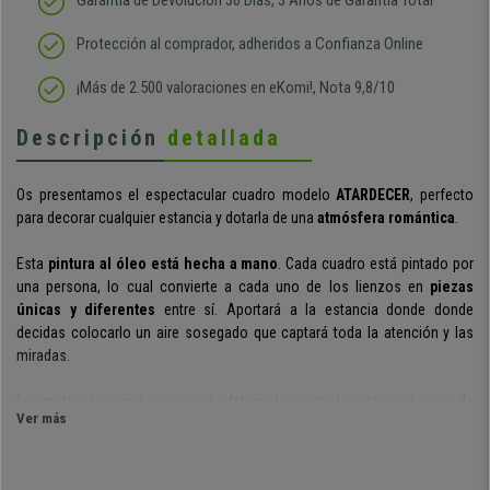
Garantía de Devolución 30 Días, 3 Años de Garantía Total
Protección al comprador, adheridos a Confianza Online
¡Más de 2.500 valoraciones en eKomi!, Nota 9,8/10
Descripción
detallada
Os presentamos el espectacular cuadro modelo
ATARDECER
, perfecto
para decorar cualquier estancia y dotarla de una
atmósfera romántica
.
Esta
pintura al óleo está hecha a mano
.
Cada cuadro está pintado por
una persona, lo cual convierte a cada uno de los lienzos en
piezas
únicas y diferentes
entre sí. Aportará a la estancia donde donde
decidas colocarlo un aire sosegado que captará toda la atención y las
miradas.
Los materiales con los que se ha fabricado y pintado este cuadro son de
Ver más
gran calidad
. El marco está realizado con
madera maciza de abeto
y la
lona del lienzo es de
poliester y algodón
.