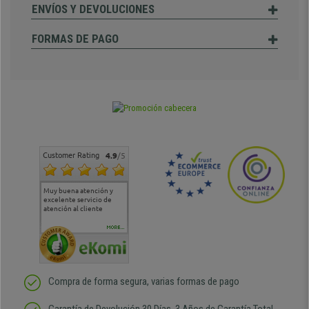
ENVÍOS Y DEVOLUCIONES
FORMAS DE PAGO
Customer Rating
4.9
/5
Muy buena atención y
Muy buena atención de
Si estoy contento
Excele
excelente servicio de
cara al asesoramiento
calida
atención al cliente
comercial y el envío ha
entreg
sido muy rápido
Repeti
duda
MORE...
Compra de forma segura, varias formas de pago