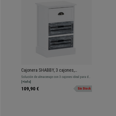
Cajonera SHABBY, 3 cajones,
61x40x30 cm, en Madera color Blanco
Solución de almacenaje con 3 cajones ideal para dar
y Gris
un toque rústico o vintage a tu despacho.
[+Info]
109,90 €
Sin Stock