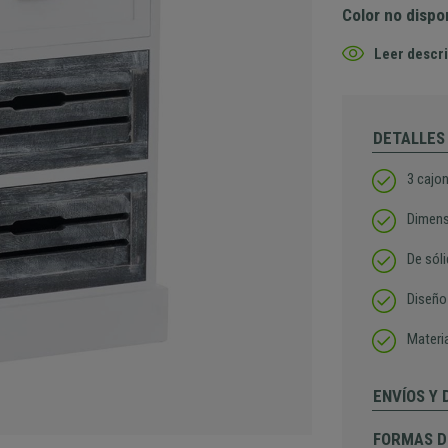
Color no dispo
Leer descri
DETALLES
3 cajo
Dimens
De sól
Diseño 
Materia
ENVÍOS Y
FORMAS D