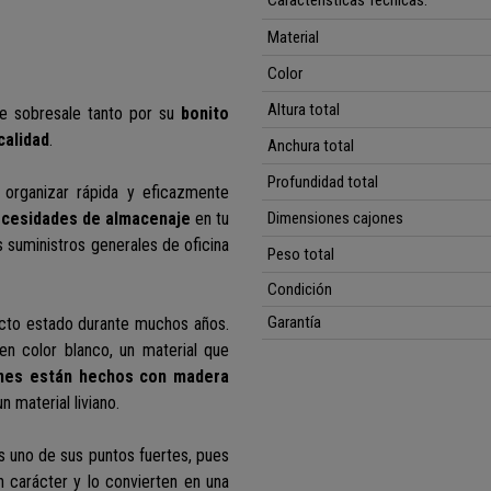
Características Técnicas:
Material
Color
Altura total
e sobresale tanto por su
bonito
calidad
.
Anchura total
Profundidad total
 organizar rápida y eficazmente
necesidades de almacenaje
en tu
Dimensiones cajones
 suministros generales de oficina
Peso total
Condición
Garantía
fecto estado durante muchos años.
en color blanco, un material que
nes están hechos con madera
n material liviano.
es uno de sus puntos fuertes, pues
 carácter y lo convierten en una