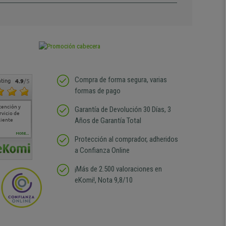
Compra de forma segura, varias
ting
4.9
/5
formas de pago
tención y
Muy buena atención de
Si estoy contento
Excelente relacion
Todo fe
Garantía de Devolución 30 Días, 3
rvicio de
cara al asesoramiento
calidad precio Plazo de
atención
Años de Garantía Total
liente
comercial y el envío ha
entrega correcto.
sin duda
sido muy rápido
Repetiría la compra sin
compra
duda
MORE...
Protección al comprador, adheridos
a Confianza Online
¡Más de 2.500 valoraciones en
eKomi!, Nota 9,8/10