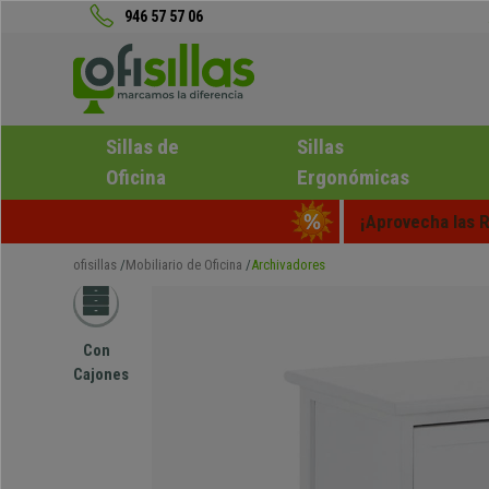
946 57 57 06
Sillas de
Sillas
Oficina
Ergonómicas
¡Aprovecha las R
ofisillas
Mobiliario de Oficina
Archivadores
Con
Cajones