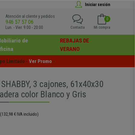
Iniciar sesión
Atención al cliente y pedidos
0
946 57 57 06
Lun. - Vier. 9:00 - 20:00
Contacta
Mi compra
obiliario de
REBAJAS DE
ficina
VERANO
po Limitado - 
Ver Promo
 -
 SHABBY, 3 cajones, 61x40x30
adera color Blanco y Gris
(132,98 € IVA incluido)