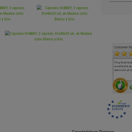
Customer Ra
Estoy muy contento.
...
Muy buena a
Todo muy bien
excelente se
atención al c