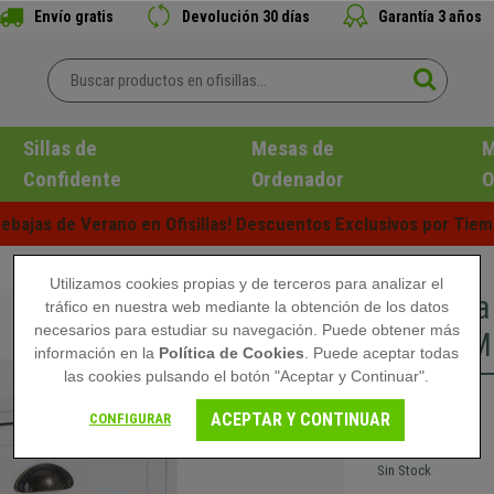
Envío gratis
Devolución 30 días
Garantía 3 años
Sillas de
Mesas de
M
Confidente
Ordenador
O
ebajas de Verano en Ofisillas! Descuentos Exclusivos por Tiem
Utilizamos cookies propias y de terceros para analizar el
Cajonera
tráfico en nuestra web mediante la obtención de los datos
necesarios para estudiar su navegación. Puede obtener más
cm, en M
información en la
Política de Cookies
. Puede aceptar todas
las cookies pulsando el botón "Aceptar y Continuar".
109,90 €
ACEPTAR Y CONTINUAR
CONFIGURAR
Sin Stock