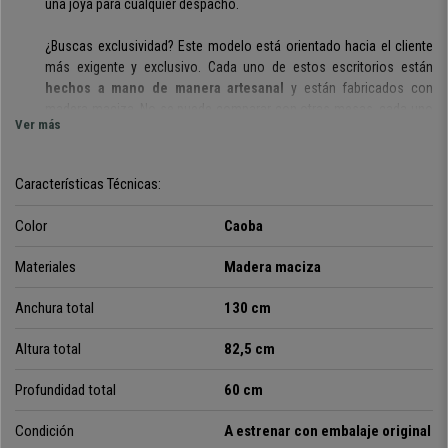
una joya para cualquier despacho.
¿Buscas exclusividad? Este modelo
está orientado hacia el cliente
más exigente y exclusivo.
Cada uno de estos escritorios están
hechos a mano de manera artesanal
y están fabricados con
madera maciza. No se puede comparar con otras mesas, cada uno
Ver más
de estos escritorios es único y tiene su propio encanto.
Su diseño es muy elegante. Esta
disponible en varios acabados
Características Técnicas:
(sin tratar, decapado, barnizado o pintado)
que le proporcionan
distintos estilos
, desde el más clásico hasta el más vintage,
Color
Caoba
pasando por tonos de lo más coloridos.
Materiales
Madera maciza
Esta mesa tiene el
tamaño perfecto
. Con una superficie total de
130x60 cm, es una superficie suficiente para el trabajo y quedará
Anchura total
130 cm
ideal allá donde decidas ponerla.
Altura total
82,5 cm
Además cuenta con
2 prácticos cajones para almacenamiento
extra
, como puedes ver en las imagenes. Una mesa muy completa,
Profundidad total
60 cm
perfecta para ordenador y otros accesorios.
Condición
A estrenar con embalaje original
Estamos ante mesa de exclusivo diseño y calidad superior, con