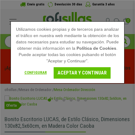
Envío gratis
Devolución 30 días
Garantía 3 años
0
Utilizamos cookies propias y de terceros para analizar
el tráfico en nuestra web mediante la obtención de los
datos necesarios para estudiar su navegación. Puede
obtener más información en la
Política de Cookies
.
Puede aceptar todas las cookies pulsando el botón
"Aceptar y Continuar".
¡Aprovecha las Rebajas de Verano en Ofisillas! Descuentos 
ACEPTAR Y CONTINUAR
CONFIGURAR
Exclusivos por Tiempo Limitado - 
Ver Promo
 -
ofisillas
Mesas de Ordenador
Mesa Ordenador Dirección
Oferta
Bonito Escritorio LUCAS, de Estilo Clásico, Dimensiones
130x82,5x60cm, en Madera Color Caoba