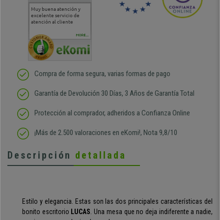
Muy buena atención y
Muy buena atención de
Si estoy contento
Excele
excelente servicio de
cara al asesoramiento
calida
atención al cliente
comercial y el envío ha
entreg
sido muy rápido
Repeti
duda
MORE...
Compra de forma segura, varias formas de pago
Garantía de Devolución 30 Días, 3 Años de Garantía Total
Protección al comprador, adheridos a Confianza Online
¡Más de 2.500 valoraciones en eKomi!, Nota 9,8/10
Descripción
detallada
Estilo y elegancia. Estas son las dos principales características del
bonito escritorio
LUCAS
. Una mesa que no deja indiferente a nadie,