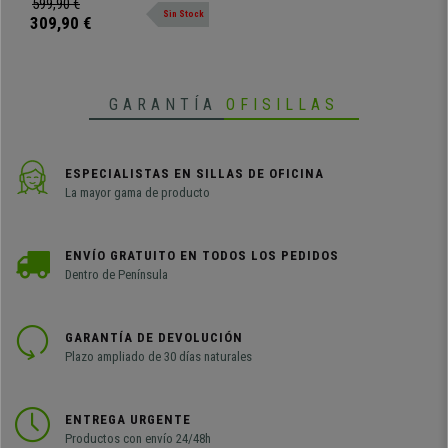
599,90 €
Sin Stock
buscas algo único y exclusivo, ya
309,90 €
que cada escritorio está realizado
a mano con madera maciza.
GARANTÍA
OFISILLAS
ESPECIALISTAS EN SILLAS DE OFICINA
La mayor gama de producto
ENVÍO GRATUITO EN TODOS LOS PEDIDOS
Dentro de Península
GARANTÍA DE DEVOLUCIÓN
Plazo ampliado de 30 días naturales
ENTREGA URGENTE
Productos con envío 24/48h