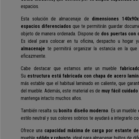
espacios.
Esta solución de almacenaje de
dimensiones 140x9
espacios diferenciados
que te permitirán guardar docume
objeto de manera ordenada. Dispone de
dos puertas con 
Es ideal para colocar
en tu oficina, despacho u hogar 
almacenaje
te permitirá organizar la estancia en la que
eficazmente.
Cabe destacar que estamos ante un mueble
fabricad
Su
estructura está fabricada con chapa de acero lamin
más estable que el habitual laminado en caliente, que garan
del mueble. Además, este material es de
muy fácil cuidado
mantenga intacto muchos años.
También resalta su
bonito diseño moderno
. Es un mueble
estilo neutral y sus colores sobrios te ayudará a integrarlo c
Ofrece una
capacidad máxima de carga por estante de
mueble
sólido y robusto
, ideal para almacenar bultos de di