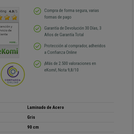
Compra de forma segura, varias
ting
4.9
/5
formas de pago
tención y
Muy buena atención de
Si estoy contento
Excelente relacion
Todo fe
Garantía de Devolución 30 Días, 3
rvicio de
cara al asesoramiento
calidad precio Plazo de
atención
Años de Garantía Total
liente
comercial y el envío ha
entrega correcto.
sin duda
sido muy rápido
Repetiría la compra sin
compra
duda
MORE...
Protección al comprador, adheridos
a Confianza Online
¡Más de 2.500 valoraciones en
eKomi!, Nota 9,8/10
Laminado de Acero
Gris
90 cm