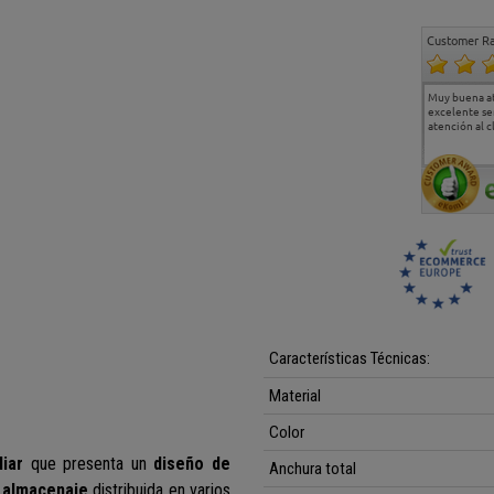
Customer Ra
Estoy muy contento.
...
Muy buena a
Todo muy bien
excelente se
atención al c
Características Técnicas:
Material
Color
iar
que
presenta un
diseño de
Anchura total
 almacenaje
distribuida en varios