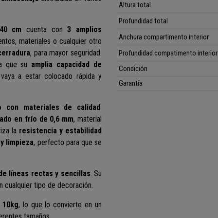
Altura total
Profundidad total
0x40 cm
cuenta con
3 amplios
Anchura compartimento interior
ntos, materiales o cualquier otro
cerradura
, para mayor seguridad.
Profundidad compatimento interior
ya que su
amplia capacidad de
Condición
 vaya a estar colocado rápida y
Garantía
o con materiales de calidad
.
ado en frío de 0,6 mm
, material
tiza la
resistencia y estabilidad
 y limpieza
, perfecto para que se
de líneas rectas y sencillas
. Su
on cualquier tipo de decoración.
 10kg
, lo que lo convierte en un
ferentes tamaños.