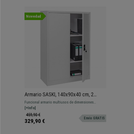
Novedad
Armario SASKI, 140x90x40 cm, 2
puertas, en Acero color Gris
Funcional armario multiusos de dimensiones
140x90x40 cm. Con 2 puertas, de diseño moderno
[+Info]
con amplia capacidad de almacenaje.
459,90 €
Envio GRATIS
329,90 €