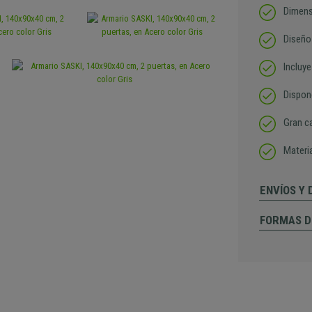
Dimens
Diseño
Incluye
Dispon
Gran c
Materia
ENVÍOS Y
FORMAS D