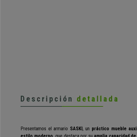
Descripción
detallada
Presentamos el armario
SASKI
,
un
práctico mueble auxil
estilo moderno,
que destaca por su
amplia capacidad de