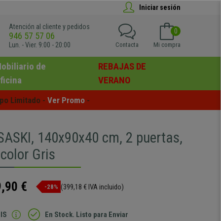
Iniciar sesión
Atención al cliente y pedidos
0
946 57 57 06
Lun. - Vier. 9:00 - 20:00
Contacta
Mi compra
obiliario de
REBAJAS DE
ficina
VERANO
po Limitado - 
Ver Promo
 -
SASKI, 140x90x40 cm, 2 puertas,
color Gris
,90 €
(399,18 € IVA incluido)
-28%
IS
En Stock. Listo para Enviar