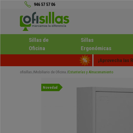
946 57 57 06
Sillas de
Sillas
Oficina
Ergonómicas
¡Aprovecha las R
ofisillas
Mobiliario de Oficina
Estanterías y Almacenamiento
Novedad