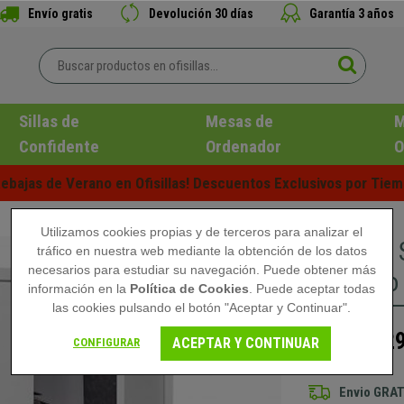
Envío gratis
Devolución 30 días
Garantía 3 años
Sillas de
Mesas de
M
Confidente
Ordenador
O
ebajas de Verano en Ofisillas! Descuentos Exclusivos por Tiem
Utilizamos cookies propias y de terceros para analizar el
Armario 
tráfico en nuestra web mediante la obtención de los datos
necesarios para estudiar su navegación. Puede obtener más
en Acero 
información en la
Política de Cookies
. Puede aceptar todas
las cookies pulsando el botón "Aceptar y Continuar".
329
459,90 €
ACEPTAR Y CONTINUAR
CONFIGURAR
Envio GRAT