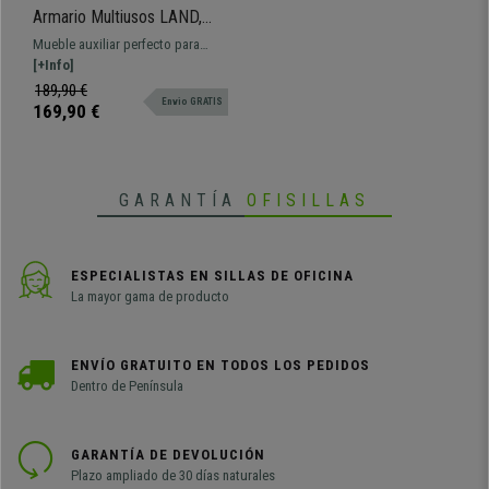
Armario Multiusos LAND,
60x50x65,5 cm, en Madera
Mueble auxiliar perfecto para
color Blanco
mantener ordenados todos los
[+Info]
elementos de tu oficina.
189,90 €
Envio GRATIS
169,90 €
GARANTÍA
OFISILLAS
ESPECIALISTAS EN SILLAS DE OFICINA
La mayor gama de producto
ENVÍO GRATUITO EN TODOS LOS PEDIDOS
Dentro de Península
GARANTÍA DE DEVOLUCIÓN
Plazo ampliado de 30 días naturales