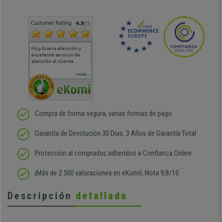
Customer Rating
4.9
/5
Muy buena atención y
Muy buena atención de
Si estoy contento
Excele
excelente servicio de
cara al asesoramiento
calida
atención al cliente
comercial y el envío ha
entreg
sido muy rápido
Repeti
duda
MORE...
Compra de forma segura, varias formas de pago
Garantía de Devolución 30 Días, 3 Años de Garantía Total
Protección al comprador, adheridos a Confianza Online
¡Más de 2.500 valoraciones en eKomi!, Nota 9,8/10
Descripción
detallada