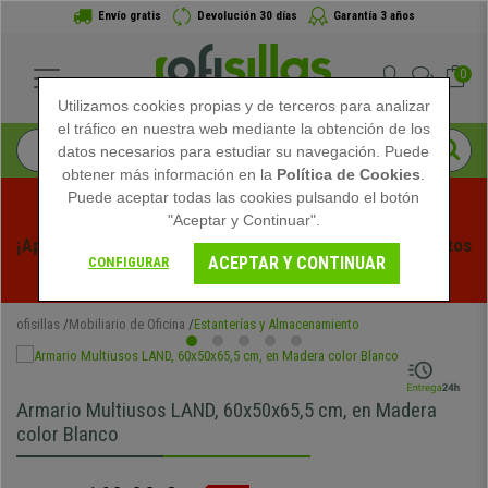
Envío gratis
Devolución 30 días
Garantía 3 años
0
Utilizamos cookies propias y de terceros para analizar
el tráfico en nuestra web mediante la obtención de los
datos necesarios para estudiar su navegación. Puede
obtener más información en la
Política de Cookies
.
Puede aceptar todas las cookies pulsando el botón
"Aceptar y Continuar".
¡Aprovecha las Rebajas de Verano en Ofisillas! Descuentos 
ACEPTAR Y CONTINUAR
CONFIGURAR
Exclusivos por Tiempo Limitado - 
Ver Promo
 -
ofisillas
Mobiliario de Oficina
Estanterías y Almacenamiento
Armario Multiusos LAND, 60x50x65,5 cm, en Madera
color Blanco