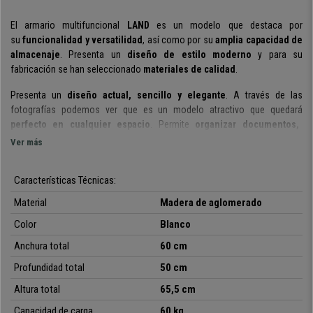
El armario multifuncional
LAND
es un modelo que destaca por
su
funcionalidad y versatilidad
, así como por su
amplia capacidad de
almacenaje
. Presenta un
diseño de estilo moderno
y para su
fabricación se han seleccionado
materiales de calidad
.
Presenta un
diseño actual, sencillo y elegante
.
A través de las
fotografías podemos ver que es un modelo atractivo que quedará
perfecto en cualquier espacio
.
Permite
organizar documentos,
carpetas y archivos de manera
eficiente
.
Ver más
Este mueble auxiliar tiene unas
dimensiones de 60x50 y 65,5 cm de
altura
Características Técnicas:
. Son unas medidas perfectas para ocupar poco espacio en tu
oficina u hogar y aún así,
ofrecer diversos compartimentos de
Material
Madera de aglomerado
almacenaje
para tener todos los elementos y documentos debidamente
ordenados.
Color
Blanco
Anchura total
60 cm
Dispone de una
amplia encimera
, por lo que podrás usar este mueble
como superficie para colocar la impresora. Tiene
3 estantes abiertos
y 1
Profundidad total
50 cm
compartimento cerrado con puerta
, ideal para guardar los elementos o
Altura total
65,5 cm
documentos que no desees tener a la vista.
Ofrece mucho espacio de
almacenamiento para libros, revistas, juguetes, piezas decorativas o
Capacidad de carga
60 kg