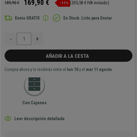
169,90 €
189,90 €
(205,58 € IVA incluido)
-11%
Envio GRATIS
En Stock. Listo para Enviar
-
+
AÑADIR A LA CESTA
Compra ahora y lo recibirás entre el
lun 10
y el
mar 11 agosto
Con Cajones
Leer descripción detallada