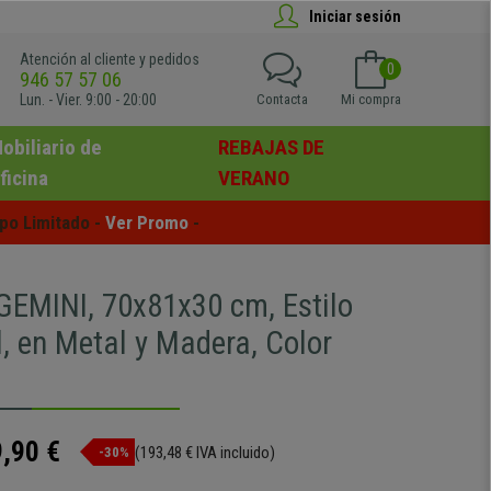
Iniciar sesión
Atención al cliente y pedidos
0
946 57 57 06
Lun. - Vier. 9:00 - 20:00
Contacta
Mi compra
obiliario de
REBAJAS DE
ficina
VERANO
po Limitado - 
Ver Promo
 -
GEMINI, 70x81x30 cm, Estilo
l, en Metal y Madera, Color
,90 €
(193,48 € IVA incluido)
-30%