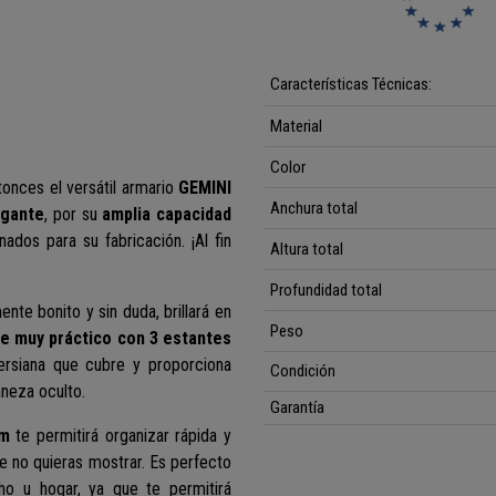
Características Técnicas:
Material
Color
tonces el versátil armario
GEMINI
Anchura total
egante
, por su
amplia capacidad
ados para su fabricación. ¡Al fin
Altura total
Profundidad total
mente bonito y sin duda,
brillará en
Peso
e muy práctico
con 3 estantes
ersiana que cubre y proporciona
Condición
neza oculto.
Garantía
cm
te permitirá organizar rápida y
ue no quieras mostrar. Es perfecto
ho u hogar, ya que te permitirá