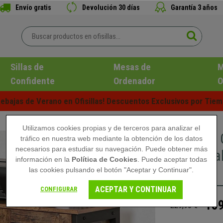
Envío gratis
Devolución 30 días
Garantía 3 años
Sillas de
Mesas de
M
Confidente
Ordenador
O
ebajas de Verano en Ofisillas! Descuentos Exclusivos por Tiem
Utilizamos cookies propias y de terceros para analizar el
Armario 
tráfico en nuestra web mediante la obtención de los datos
necesarios para estudiar su navegación. Puede obtener más
Industria
información en la
Política de Cookies
. Puede aceptar todas
Marrón
las cookies pulsando el botón "Aceptar y Continuar".
ACEPTAR Y CONTINUAR
CONFIGURAR
159
229,90 €