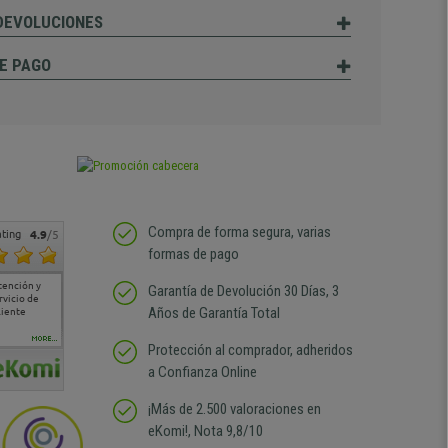
 DEVOLUCIONES
E PAGO
Compra de forma segura, varias
ting
4.9
/5
formas de pago
tención y
Muy buena atención de
Si estoy contento
Excelente relacion
Todo fe
Garantía de Devolución 30 Días, 3
rvicio de
cara al asesoramiento
calidad precio Plazo de
atención
Años de Garantía Total
liente
comercial y el envío ha
entrega correcto.
sin duda
sido muy rápido
Repetiría la compra sin
compra
duda
MORE...
Protección al comprador, adheridos
a Confianza Online
¡Más de 2.500 valoraciones en
eKomi!, Nota 9,8/10