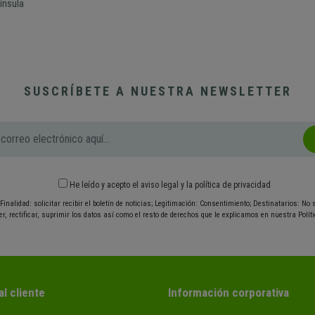
ínsula
SUSCRÍBETE A NUESTRA NEWSLETTER
He leído y acepto el
aviso legal
y
la política de privacidad
Finalidad: solicitar recibir el boletín de noticias; Legitimación: Consentimiento; Destinatarios: No
r, rectificar, suprimir los datos así como el resto de derechos que le explicamos en nuestra Políti
al cliente
Información corporativa