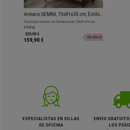
Armario GEMINI, 70x81x30 cm, Estilo
Industrial, en Metal y Madera, Color
Funcional armario de dimensiones 70x81x30 cm.
Marrón
Diseño de estilo industrial con mucha capacidad de
[+Info]
almacenaje.
229,90 €
Sin Stock
159,90 €
ESPECIALISTAS EN SILLAS
ENVÍO GRATUITO
DE OFICINA
LOS PEDI