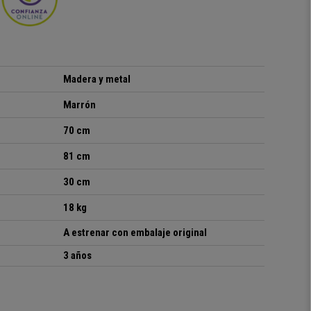
Madera y metal
Marrón
70 cm
81 cm
30 cm
18 kg
A estrenar con embalaje original
3 años