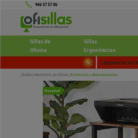
946 57 57 06
Sillas de
Sillas
Oficina
Ergonómicas
¡Aprovecha las R
ofisillas
Mobiliario de Oficina
Estanterías y Almacenamiento
Novedad