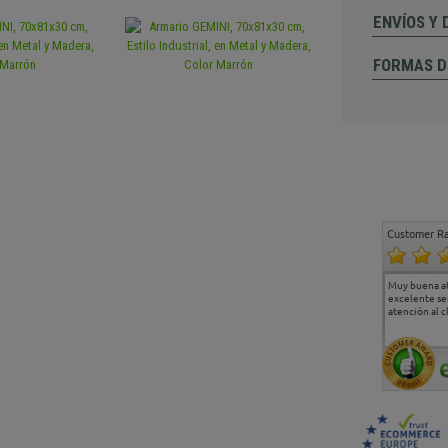
ENVÍOS Y
FORMAS D
Customer Ra
Estoy muy contento.
...
Muy buena a
Todo muy bien
excelente se
atención al c