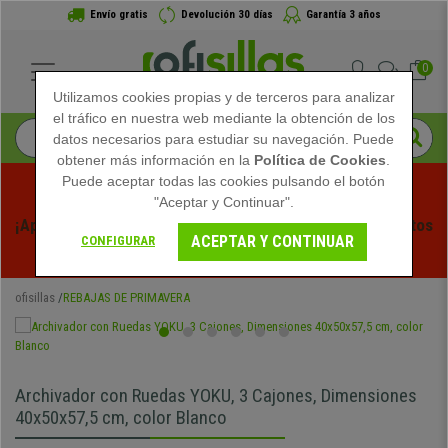
Envío gratis
Devolución 30 días
Garantía 3 años
0
Utilizamos cookies propias y de terceros para analizar
el tráfico en nuestra web mediante la obtención de los
datos necesarios para estudiar su navegación. Puede
obtener más información en la
Política de Cookies
.
Puede aceptar todas las cookies pulsando el botón
"Aceptar y Continuar".
¡Aprovecha las Rebajas de Verano en Ofisillas! Descuentos 
ACEPTAR Y CONTINUAR
CONFIGURAR
Exclusivos por Tiempo Limitado - 
Ver Promo
 -
ofisillas
REBAJAS DE PRIMAVERA
Archivador con Ruedas YOKU, 3 Cajones, Dimensiones
40x50x57,5 cm, color Blanco