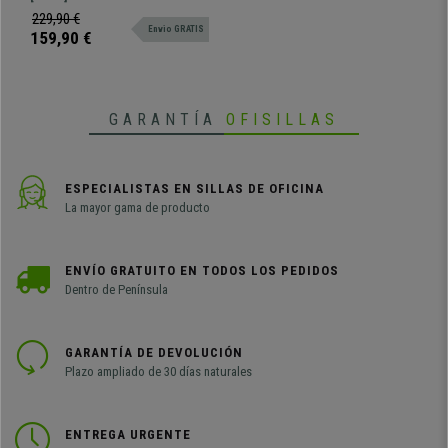
cm, color Blanco
Robusta estructura de madera
229,90 €
Envio GRATIS
con tres cajones para almacenaje.
159,90 €
GARANTÍA
OFISILLAS
ESPECIALISTAS EN SILLAS DE OFICINA
La mayor gama de producto
ENVÍO GRATUITO EN TODOS LOS PEDIDOS
Dentro de Península
GARANTÍA DE DEVOLUCIÓN
Plazo ampliado de 30 días naturales
ENTREGA URGENTE