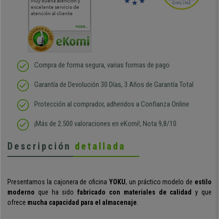
Muy buena atención y
Muy buena atención de
Si estoy contento
Excele
excelente servicio de
cara al asesoramiento
calida
atención al cliente
comercial y el envío ha
entreg
sido muy rápido
Repeti
duda
MORE...
Compra de forma segura, varias formas de pago
Garantía de Devolución 30 Días, 3 Años de Garantía Total
Protección al comprador, adheridos a Confianza Online
¡Más de 2.500 valoraciones en eKomi!, Nota 9,8/10
Descripción
detallada
Presentamos la cajonera de oficina
YOKU
, un práctico modelo de
estilo
moderno
que ha sido
fabricado con materiales de calidad
y
que
ofrece
mucha capacidad para el almacenaje
.