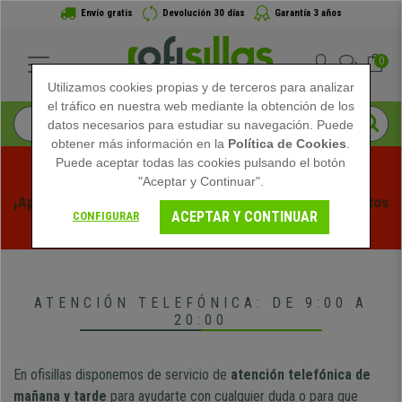
Envío gratis
Devolución 30 días
Garantía 3 años
0
Utilizamos cookies propias y de terceros para analizar
el tráfico en nuestra web mediante la obtención de los
datos necesarios para estudiar su navegación. Puede
obtener más información en la
Política de Cookies
.
Puede aceptar todas las cookies pulsando el botón
"Aceptar y Continuar".
¡Aprovecha las Rebajas de Verano en Ofisillas! Descuentos 
ACEPTAR Y CONTINUAR
CONFIGURAR
Exclusivos por Tiempo Limitado - 
Ver Promo
 -
ATENCIÓN TELEFÓNICA: DE 9:00 A
20:00
En ofisillas disponemos de servicio de
atención telefónica de
mañana y tarde
para ayudarte con cualquier duda o para que