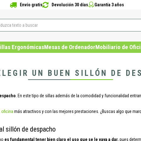
Envío gratis
Devolución 30 días
Garantía 3 años
illas Ergonómicas
Mesas de Ordenador
Mobiliario de Ofic
ELEGIR UN BUEN SILLÓN DE DE
despacho
. En este tipo de sillas además de la comodidad y funcionalidad entran
 oficina
más atractivos y con las mejores prestaciones. ¿Buscas algo que marqu
 al sillón de despacho
cho
es fundamental tener bien claro el uso que se le vaya a dar
, pues determ