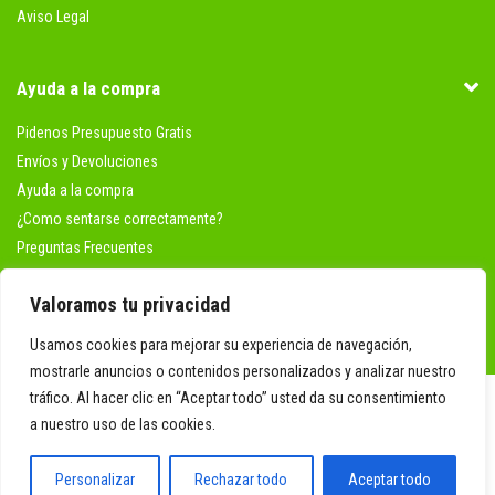
Aviso Legal
Ayuda a la compra
Pidenos Presupuesto Gratis
Envíos y Devoluciones
Ayuda a la compra
¿Como sentarse correctamente?
Preguntas Frecuentes
Metodos de pago
Valoramos tu privacidad
Mi Cuenta
Usamos cookies para mejorar su experiencia de navegación,
mostrarle anuncios o contenidos personalizados y analizar nuestro
tráfico. Al hacer clic en “Aceptar todo” usted da su consentimiento
a nuestro uso de las cookies.
Personalizar
Rechazar todo
Aceptar todo
Desarrollado por
Addis